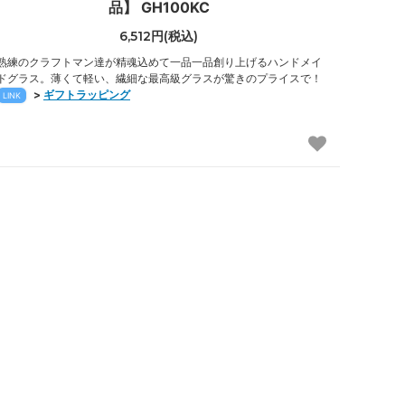
品】 GH100KC
6,512円(税込)
熟練のクラフトマン達が精魂込めて一品一品創り上げるハンドメイ
ドグラス。薄くて軽い、繊細な最高級グラスが驚きのプライスで！
>
ギフトラッピング
LINK