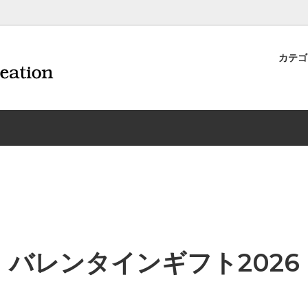
カテ
ナイフ | 抜くアイテム
規約および返品・商品販売条件に
ワインオープナー | 抜くアイテ
配送・送料・決済について
CORAVIN コラヴァン
重要事項
ワイン雑貨
INEX/HTT
日本酒用アイテム
リーデル
ーラギオールの偽物にご注意くだ
サイトマップ
ドア特集
村硝子店
送料無料まであとちょっと
東洋佐々木ガラス
品
ェフ＆ソムリエ
ソムリエ必需品・試験対策
トライタン(樹脂)製 グラ
換決済不可地域一覧（佐川急便）
WAC延長保証のご案内
のトラブル対処グッズ
手入れアイテム
ソムリエ合格祝いにオススメ
シャトーラギオール
フスキー
ルテックス
便利なデジものグッズ
その他のソムリエナイフ
バレンタインギフト2026
ワイングッズ集
の他のワインオープナー
お買い物でJALマイルがたまる
シャンパンオープナー
ィにオススメアイテム
トッパー・ラック・セラー
お急ぎ便対象商品
味が変わるアイテム