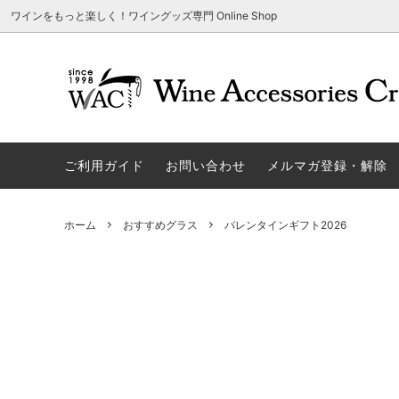
ワインをもっと楽しく！ワイングッズ専門 Online Shop
アウトレット商品
グラスウェア | 飲むアイテム
ご利用方法
ギフト
ソムリエ
ご利用
関する
ご利用ガイド
お問い合わせ
メルマガ登録・解除
勉・遊・楽アイテム
ザルト・デンクアート
売れ筋
W
旧サイト発行のクーポンについて
シャト
ネーム入れ可能商品
レーマン（ラ・マルヌ）
アウト
木
さい
ホーム
おすすめグラス
バレンタインギフト2026
ホワイトデーギフトにおすすめ
シュトルッツル
限定商
シ
ワインとコーヒーの美味しい関係
代金引
ブライダルギフトにおすすめ商品
ロックグラス、タンブラーなど
コルク
お
雑誌&WEB掲載商品集
LIGNE W
スワロ
プ
ユニーク商品
古いコルク用 ワインオープナー
家飲み
そ
冷やす系アイテム
酸化防止アイテム
パーテ
ス