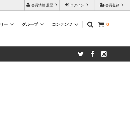
会員情報 履歴
ログイン
会員登録
ゴリー
グループ
コンテンツ
0
ム
酸化防止保存等アイテム
よくあるご質問
ロブマイヤー
ブランド・メーカー・種類別
ツヴィーゼル
ギフトラッピングについて
グッドデザイン受賞商品
シュピゲラウ
ス
お得な大口セット
その他のグラスウェア
ご注文時の会員登録方法
左利き用グッズ
クロ ラギオール
マグナムボトル用グッズ
ル・クルーゼ ワインオープナー
お祝い・記念品にオススメ
コレクション(ラベル,コルク等)
試飲会・ワイン会におすすめ商品
勉強・遊ぶアイテム