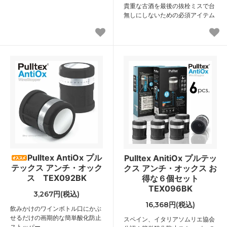
貴重な古酒を最後の抜栓ミスで台
無しにしないための必須アイテム
Pulltex AntiOx プル
Pulltex AnitiOx プルテッ
テックス アンチ・オック
クス アンチ・オックス お
ス TEX092BK
得な６個セット
TEX096BK
3,267円(税込)
16,368円(税込)
飲みかけのワインボトル口にかぶ
せるだけの画期的な簡単酸化防止
スペイン、イタリアソムリエ協会
ストッパー