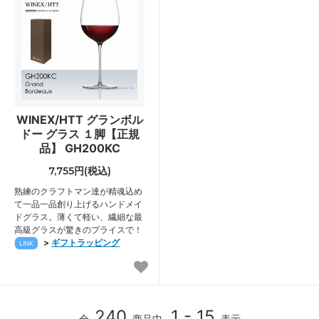
WINEX/HTT グランボル
ドー グラス １脚【正規
品】 GH200KC
7,755円(税込)
熟練のクラフトマン達が精魂込め
て一品一品創り上げるハンドメイ
ドグラス。薄くて軽い、繊細な最
高級グラスが驚きのプライスで！
>
ギフトラッピング
LINK
240
1 - 15
全
商品中
表示