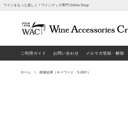
ワインをもっと楽しく！ワイングッズ専門 Online Shop
アウトレット商品
グラスウェア | 飲むアイテム
ご利用方法
ギフト
ソムリエ
ご利用
関する
ご利用ガイド
お問い合わせ
メルマガ登録・解除
勉・遊・楽アイテム
ザルト・デンクアート
売れ筋
W
旧サイト発行のクーポンについて
シャト
ネーム入れ可能商品
レーマン（ラ・マルヌ）
アウト
木
さい
ホーム
検索結果（キーワード：SJ601）
ホワイトデーギフトにおすすめ
シュトルッツル
限定商
シ
ワインとコーヒーの美味しい関係
代金引
ブライダルギフトにおすすめ商品
ロックグラス、タンブラーなど
コルク
お
雑誌&WEB掲載商品集
LIGNE W
スワロ
プ
ユニーク商品
古いコルク用 ワインオープナー
家飲み
そ
冷やす系アイテム
酸化防止アイテム
パーテ
ス