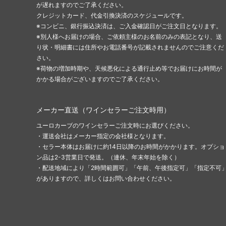
が遅れますのでご了承ください。
クレジットカード、代金引換決済のスケジュールです。
※コンビニ、銀行振込決済は、ご入金確認日がご注文日となります。
※別人様へお届けの場合、ご依頼主様のお名前のみの表記となり、送
り状・明細書には住所やお電話番号が記載されませんのでご注意くだ
さい。
※荷物の増加時期や、天候悪化による通行止め等でお届けにお時間が
かかる場合がございますのでご了承ください。
メーカー直送（ワインセラーご注文時用）
ユーロカーブのワインセラーご注文時にお選びください。
・運送会社はメーカー指定の会社様となります。
・セラー本体はお届けに約14日以降のお時間がかかります。オプショ
ン品は2-3営業日で発送。（連休、年末年始を除く）
・配送地域により「2時間範囲可」「午前、午後指定可」「指定不可
がありますので、詳しくはお問い合わせください。