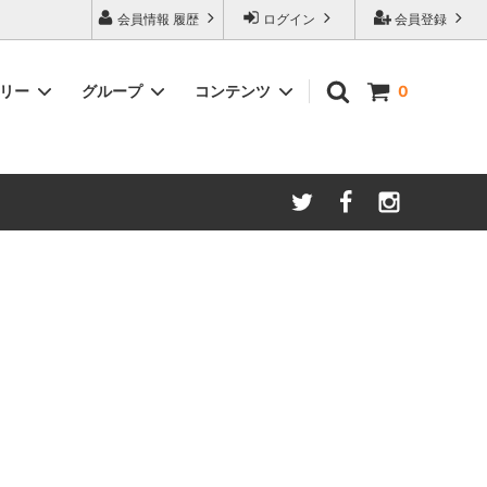
会員情報 履歴
ログイン
会員登録
ゴリー
グループ
コンテンツ
0
ム
酸化防止保存等アイテム
よくあるご質問
ロブマイヤー
ブランド・メーカー・種類別
ツヴィーゼル
ギフトラッピングについて
グッドデザイン受賞商品
シュピゲラウ
ス
お得な大口セット
その他のグラスウェア
ご注文時の会員登録方法
左利き用グッズ
クロ ラギオール
マグナムボトル用グッズ
ル・クルーゼ ワインオープナー
お祝い・記念品にオススメ
コレクション(ラベル,コルク等)
試飲会・ワイン会におすすめ商品
勉強・遊ぶアイテム