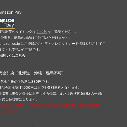
Amazon Pay
商品出荷のタイミングは
こちら
をご確認ください。
※沖縄県、離島の場合はご利用いただけません。
Amazon.co.jp にご登録のご住所・クレジットカード情報を利用してご
注文・お支払いが可能です。
→
詳しくはこちら
代金引換（北海道・沖縄・離島不可）
※代金引換の手数料は330円です。
商品合計金額 11,000円以上で手数料無料となります。
領収書は現金と引換にお渡しする伝票、または送り状 (荷札) の一部が
正式な領収書になります。
※北海道、沖縄県、各都道府県の離島は
「代金引換」決済のご利用不
可
となります。