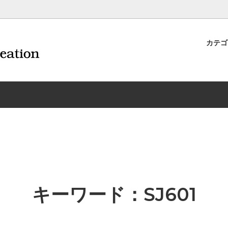
カテ
ナイフ | 抜くアイテム
規約および返品・商品販売条件に
ワインオープナー | 抜くアイテ
配送・送料・決済について
CORAVIN コラヴァン
重要事項
ワイン雑貨
INEX/HTT
日本酒用アイテム
リーデル
ーラギオールの偽物にご注意くだ
サイトマップ
ドア特集
村硝子店
送料無料まであとちょっと
東洋佐々木ガラス
品
ェフ＆ソムリエ
ソムリエ必需品・試験対策
トライタン(樹脂)製 グラ
換決済不可地域一覧（佐川急便）
WAC延長保証のご案内
のトラブル対処グッズ
手入れアイテム
ソムリエ合格祝いにオススメ
シャトーラギオール
フスキー
ルテックス
便利なデジものグッズ
その他のソムリエナイフ
キーワード：SJ601
ワイングッズ集
の他のワインオープナー
お買い物でJALマイルがたまる
シャンパンオープナー
ィにオススメアイテム
トッパー・ラック・セラー
お急ぎ便対象商品
味が変わるアイテム