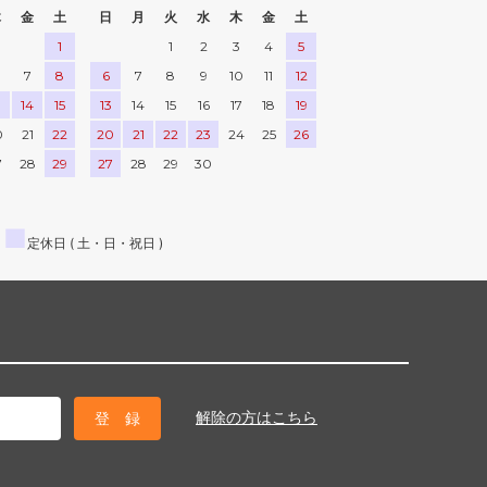
木
金
土
日
月
火
水
木
金
土
1
1
2
3
4
5
7
8
6
7
8
9
10
11
12
3
14
15
13
14
15
16
17
18
19
0
21
22
20
21
22
23
24
25
26
7
28
29
27
28
29
30
■
定休日 ( 土・日・祝日 )
解除の方はこちら