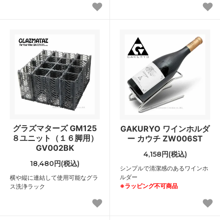
グラズマターズ GM125
GAKURYO ワインホルダ
８ユニット（１６脚用）
ー カウチ ZW006ST
GV002BK
4,158円(税込)
18,480円(税込)
シンプルで清潔感のあるワインホ
ルダー
横や縦に連結して使用可能なグラ
※ラッピング不可商品
ス洗浄ラック