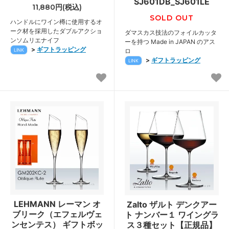
SJ601DB_SJ601LE
11,880円(税込)
SOLD OUT
ハンドルにワイン樽に使用するオ
ーク材を採用したダブルアクショ
ダマスカス技法のフォイルカッタ
ンソムリエナイフ
ーを持つ Made in JAPAN のアス
>
ギフトラッピング
LINK
ロ
>
ギフトラッピング
LINK
LEHMANN レーマン オ
Zalto ザルト デンクアー
ブリーク（エフェルヴェ
ト ナンバー１ ワイングラ
ンセンテス） ギフトボッ
ス３種セット【正規品】