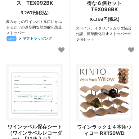
ス TEX092BK
得な６個セット
TEX096BK
3,267円(税込)
16,368円(税込)
飲みかけのワインボトル口にかぶ
せるだけの画期的な簡単酸化防止
スペイン、イタリアソムリエ協会
ストッパー
公認！簡単酸化防止ストッパーの
>
ギフトラッピング
LINK
６個セット
ワインラベル保存シート
ワインラック１４本用ウ
（ワインラベルレコーダ
ィロー RK150WD
ー）【12枚入り】