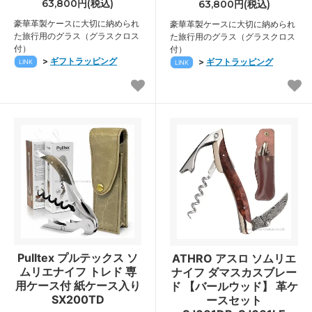
63,800円(税込)
63,800円(税込)
豪華革製ケースに大切に納められ
豪華革製ケースに大切に納められ
た旅行用のグラス（グラスクロス
た旅行用のグラス（グラスクロス
付）
付）
>
ギフトラッピング
>
ギフトラッピング
LINK
LINK
Pulltex プルテックス ソ
ATHRO アスロ ソムリエ
ムリエナイフ トレド 専
ナイフ ダマスカスブレー
用ケース付 紙ケース入り
ド 【バールウッド】 革ケ
SX200TD
ースセット