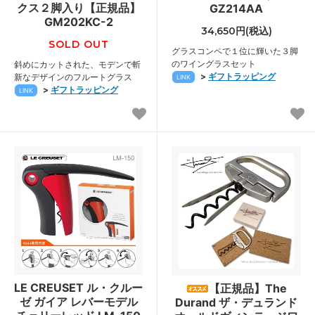
クス２脚入り【正規品】
GZ214AA
GM202KC-2
34,650円(税込)
SOLD OUT
グラスコンペで１位に輝いた３脚
のワイングラスセット
斜めにカットされた、モデンで斬
>
ギフトラッピング
新なデザインのフルートグラス
LINK
>
ギフトラッピング
LINK
LE CREUSET ル・クルー
【正規品】The
ゼ ガイア レバーモデル
Durand ザ・デュランド