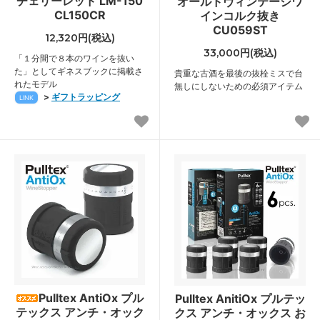
チェリーレッド LM-150
オールドヴィンテージワ
CL150CR
インコルク抜き
CU059ST
12,320円(税込)
33,000円(税込)
「１分間で８本のワインを抜い
た」としてギネスブックに掲載さ
貴重な古酒を最後の抜栓ミスで台
れたモデル
無しにしないための必須アイテム
>
ギフトラッピング
LINK
Pulltex AntiOx プル
Pulltex AnitiOx プルテッ
テックス アンチ・オック
クス アンチ・オックス お