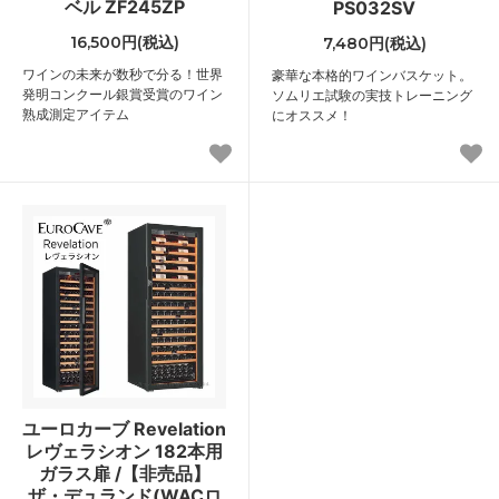
ベル ZF245ZP
PS032SV
16,500円(税込)
7,480円(税込)
ワインの未来が数秒で分る！世界
豪華な本格的ワインバスケット。
発明コンクール銀賞受賞のワイン
ソムリエ試験の実技トレーニング
熟成測定アイテム
にオススメ！
ユーロカーブ Revelation
レヴェラシオン 182本用
ガラス扉 /【非売品】
ザ・デュランド(WACロ