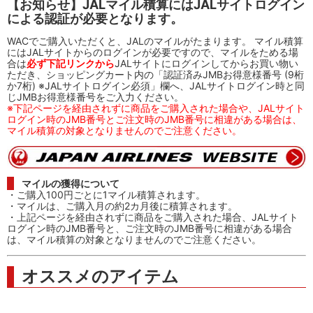
【お知らせ】JALマイル積算にはJALサイトログイン
による認証が必要となります。
WACでご購入いただくと、JALのマイルがたまります。 マイル積算
にはJALサイトからのログインが必要ですので、マイルをためる場
合は
必ず下記リンクから
JALサイトにログインしてからお買い物い
ただき、ショッピングカート内の「認証済みJMBお得意様番号 (9桁
か7桁) ※JALサイトログイン必須」欄へ、JALサイトログイン時と同
じJMBお得意様番号をご入力ください。
※下記ページを経由されずに商品をご購入された場合や、JALサイト
ログイン時のJMB番号とご注文時のJMB番号に相違がある場合は、
マイル積算の対象となりませんのでご注意ください。
マイルの獲得について
・ご購入100円ごとに1マイル積算されます。
・マイルは、ご購入月の約2カ月後に積算されます。
・上記ページを経由されずに商品をご購入された場合、JALサイト
ログイン時のJMB番号と、ご注文時のJMB番号に相違がある場合
は、マイル積算の対象となりませんのでご注意ください。
オススメのアイテム