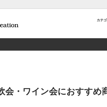
カテ
ナイフ | 抜くアイテム
規約および返品・商品販売条件に
ワインオープナー | 抜くアイテ
配送・送料・決済について
CORAVIN コラヴァン
重要事項
ワイン雑貨
INEX/HTT
日本酒用アイテム
リーデル
ーラギオールの偽物にご注意くだ
サイトマップ
ドア特集
村硝子店
送料無料まであとちょっと
東洋佐々木ガラス
品
ェフ＆ソムリエ
ソムリエ必需品・試験対策
トライタン(樹脂)製 グラ
換決済不可地域一覧（佐川急便）
WAC延長保証のご案内
のトラブル対処グッズ
手入れアイテム
ソムリエ合格祝いにオススメ
シャトーラギオール
フスキー
ルテックス
便利なデジものグッズ
その他のソムリエナイフ
飲会・ワイン会におすすめ
ワイングッズ集
の他のワインオープナー
お買い物でJALマイルがたまる
シャンパンオープナー
ィにオススメアイテム
トッパー・ラック・セラー
お急ぎ便対象商品
味が変わるアイテム