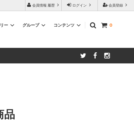
会員情報 履歴
ログイン
会員登録
ゴリー
グループ
コンテンツ
0
ム
酸化防止保存等アイテム
よくあるご質問
ロブマイヤー
ブランド・メーカー・種類別
ツヴィーゼル
ギフトラッピングについて
グッドデザイン受賞商品
シュピゲラウ
ス
お得な大口セット
その他のグラスウェア
ご注文時の会員登録方法
左利き用グッズ
クロ ラギオール
マグナムボトル用グッズ
ル・クルーゼ ワインオープナー
商品
お祝い・記念品にオススメ
コレクション(ラベル,コルク等)
試飲会・ワイン会におすすめ商品
勉強・遊ぶアイテム