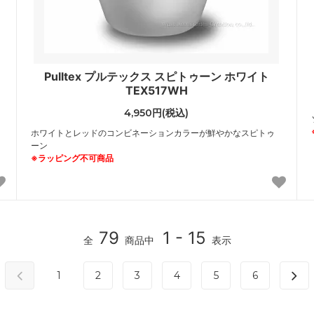
Pulltex プルテックス スピトゥーン ホワイト
TEX517WH
4,950円(税込)
ホワイトとレッドのコンビネーションカラーが鮮やかなスピトゥ
ーン
※ラッピング不可商品
79
1 - 15
全
商品中
表示
1
2
3
4
5
6