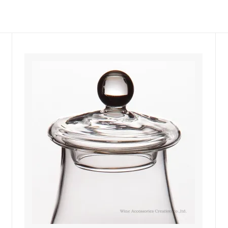
楽しむ
ーラー・スピッティング他
ワインのアクセサリー
敬老の日におすすめギフト