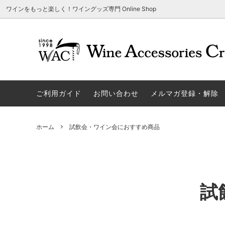
ワインをもっと楽しく！ワイングッズ専門 Online Shop
アウトレット商品
グラスウェア | 飲むアイテム
ご利用方法
ギフト
ソムリエ
ご利用
関する
ご利用ガイド
お問い合わせ
メルマガ登録・解除
勉・遊・楽アイテム
ザルト・デンクアート
売れ筋
W
旧サイト発行のクーポンについて
シャト
ネーム入れ可能商品
レーマン（ラ・マルヌ）
アウト
木
さい
ホーム
試飲会・ワイン会におすすめ商品
ホワイトデーギフトにおすすめ
シュトルッツル
限定商
シ
ワインとコーヒーの美味しい関係
代金引
ブライダルギフトにおすすめ商品
ロックグラス、タンブラーなど
コルク
お
雑誌&WEB掲載商品集
LIGNE W
スワロ
プ
試
ユニーク商品
古いコルク用 ワインオープナー
家飲み
そ
冷やす系アイテム
酸化防止アイテム
パーテ
ス