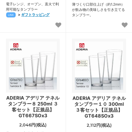
電子レンジ、オーブン、直火で利
薄づくり口部仕上げ（約1.2mm）
用可能なタンブラー
が飲み物の美味しさを引き立てる
>
ギフトラッピング
タンブラー。
LINK
ADERIA アデリア テネル
ADERIA アデリア テネル
タンブラー８ 250ml ３
タンブラー１０ 300ml
客セット【正規品】
３客セット【正規品】
GT667SOx3
GT648SOx3
2,046円(税込)
2,112円(税込)