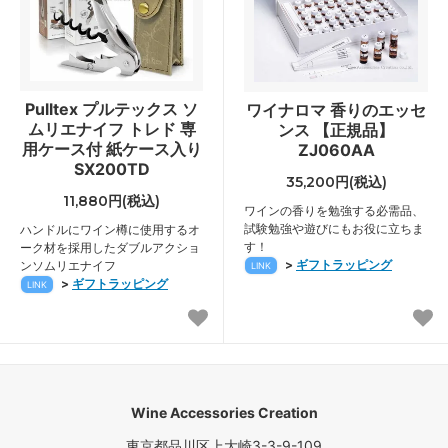
Pulltex プルテックス ソ
ワイナロマ 香りのエッセ
ムリエナイフ トレド 専
ンス 【正規品】
用ケース付 紙ケース入り
ZJ060AA
SX200TD
35,200円(税込)
11,880円(税込)
ワインの香りを勉強する必需品、
試験勉強や遊びにもお役に立ちま
ハンドルにワイン樽に使用するオ
す！
ーク材を採用したダブルアクショ
>
ギフトラッピング
ンソムリエナイフ
LINK
>
ギフトラッピング
LINK
Wine Accessories Creation
東京都品川区上大崎3-3-9-109