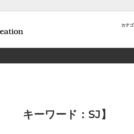
カテ
ナイフ | 抜くアイテム
規約および返品・商品販売条件に
ワインオープナー | 抜くアイテ
配送・送料・決済について
CORAVIN コラヴァン
重要事項
ワイン雑貨
INEX/HTT
日本酒用アイテム
リーデル
ーラギオールの偽物にご注意くだ
サイトマップ
ドア特集
村硝子店
送料無料まであとちょっと
東洋佐々木ガラス
品
ェフ＆ソムリエ
ソムリエ必需品・試験対策
トライタン(樹脂)製 グラ
換決済不可地域一覧（佐川急便）
WAC延長保証のご案内
のトラブル対処グッズ
手入れアイテム
ソムリエ合格祝いにオススメ
シャトーラギオール
フスキー
ルテックス
便利なデジものグッズ
その他のソムリエナイフ
キーワード：SJ】
ワイングッズ集
の他のワインオープナー
お買い物でJALマイルがたまる
シャンパンオープナー
ィにオススメアイテム
トッパー・ラック・セラー
お急ぎ便対象商品
味が変わるアイテム