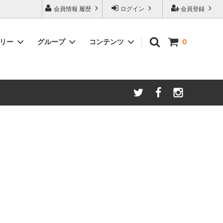
会員情報 履歴
ログイン
会員登録
ゴリー
グループ
コンテンツ
0
ム
酸化防止保存等アイテム
よくあるご質問
ロブマイヤー
ブランド・メーカー・種類別
ツヴィーゼル
ギフトラッピングについて
グッドデザイン受賞商品
シュピゲラウ
ス
お得な大口セット
その他のグラスウェア
ご注文時の会員登録方法
左利き用グッズ
クロ ラギオール
マグナムボトル用グッズ
ル・クルーゼ ワインオープナー
お祝い・記念品にオススメ
コレクション(ラベル,コルク等)
試飲会・ワイン会におすすめ商品
勉強・遊ぶアイテム