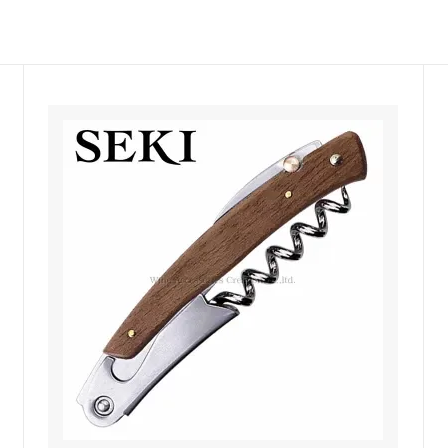
におすすめ
ーラー・スピッティング他
ワインのアクセサリー
古酒を楽しむ