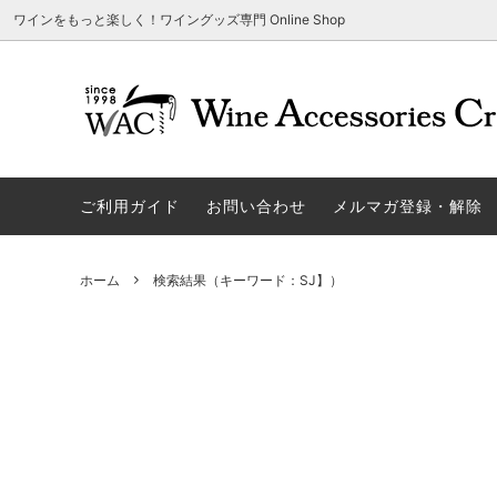
ワインをもっと楽しく！ワイングッズ専門 Online Shop
アウトレット商品
グラスウェア | 飲むアイテム
ご利用方法
ギフト
ソムリエ
ご利用
関する
ご利用ガイド
お問い合わせ
メルマガ登録・解除
勉・遊・楽アイテム
ザルト・デンクアート
売れ筋
W
旧サイト発行のクーポンについて
シャト
ネーム入れ可能商品
レーマン（ラ・マルヌ）
アウト
木
さい
ホーム
検索結果（キーワード：SJ】）
ホワイトデーギフトにおすすめ
シュトルッツル
限定商
シ
ワインとコーヒーの美味しい関係
代金引
ブライダルギフトにおすすめ商品
ロックグラス、タンブラーなど
コルク
お
雑誌&WEB掲載商品集
LIGNE W
スワロ
プ
ユニーク商品
古いコルク用 ワインオープナー
家飲み
そ
冷やす系アイテム
酸化防止アイテム
パーテ
ス