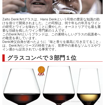
Zalto Denk'Artグラスは、Hans Denkという司祭の豊富な知識の助
けを借りて開発されました。この司祭は、何十年もの年月をワイン
の研究とワインを味わうことに費やした、オーストリアでも最も重
要な功績を残したワイン専門家の１人です。
このDenk'Artというブランドは、この素晴らしいグラスの庇護者へ
の敬意を表しています。
Denk神父自身が述べたように「味と香りを最高に引き立てること」
は、Denk'Artシリーズの特長であり、世界中の著名なソムリエやワ
イン通から証言されている事実です。
グラスコンペで３部門１位