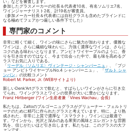
い」などを審査します。
参加したグラスメーカーの社長＆代表者10名、有名ソムリエ7名、
ワインジャーナリスト2名、計19名が審査員。
（参加メーカー社長＆代表者には自社グラスも含めたブラインドに
なる極めてフェアかつ厳しい条件下でした）
専門家のコメント
非常に軽くて細く、ワインの味にさらに魅力が加わります。優雅な
ワインは、さらに繊細な味わいに。力強く濃厚なワインは、さらに
コクのある味わいとなります。アンピトワイヤーブルのように、香
りを引き出すのではなく、今まで出会った中で、最も味を高めるグ
ラスでお気に入りである。
「
リーデル〈ソムリエ〉ヴィンテージ・シャンパーニュ
」、「プジ
ョー アンピトワイヤーブルNo.4 シャンパーニュ」、「
ザルト シャ
ンパン
」の比較コメント
Robert M. Parker, Jr. (WEBサイトより)
新しいDenk'Artグラスで飲むと、すばらしいワインがさらに引き立
てられ、ワイングラスとワインの世界が大いに豊かになります。
Franz Hirtberger (ワイン生産者兼「Vines Wachau」会長)
私たちは、Zaltoのブルゴーニュグラスがグリューナー・フェルトリ
ーナのために精巧に作られたグラスと考えています。特に、より熟
成された、非常に上質で濃厚な「スマラクト」ワインには最適で
す。ワインから、光沢と深みのある果実の風味とエレガントな雰囲
気を、信じがたいほど引き出します。私たちは、このグラスの大フ
ァンです。