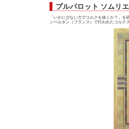
プルパロット ソムリ
シャンパンアクセサリー特集
ボトルバッグ・木箱など
古酒を
ク
「いかに少ない力でコルクを抜くか？」を研
その他のアイテム
ンベルタン（フランス）で行われたコルク