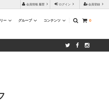
会員情報 履歴
ログイン
会員登録
ゴリー
グループ
コンテンツ
0
ム
酸化防止保存等アイテム
よくあるご質問
ロブマイヤー
ブランド・メーカー・種類別
ツヴィーゼル
ギフトラッピングについて
グッドデザイン受賞商品
シュピゲラウ
ス
お得な大口セット
その他のグラスウェア
ご注文時の会員登録方法
左利き用グッズ
クロ ラギオール
マグナムボトル用グッズ
ル・クルーゼ ワインオープナー
フ
お祝い・記念品にオススメ
コレクション(ラベル,コルク等)
試飲会・ワイン会におすすめ商品
勉強・遊ぶアイテム