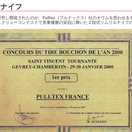
エナイフ
楽しむ
ーラー・スピッティング他
ワインのアクセサリー
敬老の日におすすめギフト
究し開発されたのが、Pulltex（プルテックス）社のオウムを思わせ
スクリューコンテストで見事優勝の栄冠に輝いた２段式ソムリエナイフ