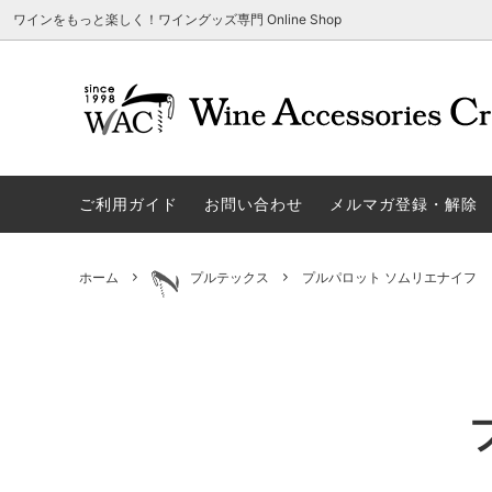
ワインをもっと楽しく！ワイングッズ専門 Online Shop
アウトレット商品
グラスウェア | 飲むアイテム
ご利用方法
ギフト
ソムリエ
ご利用
関する
ご利用ガイド
お問い合わせ
メルマガ登録・解除
勉・遊・楽アイテム
ザルト・デンクアート
売れ筋
W
旧サイト発行のクーポンについて
シャト
ネーム入れ可能商品
レーマン（ラ・マルヌ）
アウト
木
さい
ホーム
プルテックス
プルパロット ソムリエナイフ
ホワイトデーギフトにおすすめ
シュトルッツル
限定商
シ
ワインとコーヒーの美味しい関係
代金引
ブライダルギフトにおすすめ商品
ロックグラス、タンブラーなど
コルク
お
雑誌&WEB掲載商品集
LIGNE W
スワロ
プ
ユニーク商品
古いコルク用 ワインオープナー
家飲み
そ
冷やす系アイテム
酸化防止アイテム
パーテ
ス