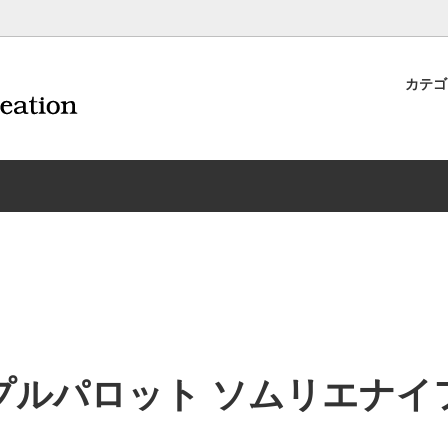
カテ
ナイフ | 抜くアイテム
規約および返品・商品販売条件に
ワインオープナー | 抜くアイテ
配送・送料・決済について
CORAVIN コラヴァン
重要事項
ワイン雑貨
INEX/HTT
日本酒用アイテム
リーデル
ーラギオールの偽物にご注意くだ
サイトマップ
ドア特集
村硝子店
送料無料まであとちょっと
東洋佐々木ガラス
品
ェフ＆ソムリエ
ソムリエ必需品・試験対策
トライタン(樹脂)製 グラ
換決済不可地域一覧（佐川急便）
WAC延長保証のご案内
のトラブル対処グッズ
手入れアイテム
ソムリエ合格祝いにオススメ
シャトーラギオール
フスキー
ルテックス
便利なデジものグッズ
その他のソムリエナイフ
プルパロット ソムリエナイ
ワイングッズ集
の他のワインオープナー
お買い物でJALマイルがたまる
シャンパンオープナー
ィにオススメアイテム
トッパー・ラック・セラー
お急ぎ便対象商品
味が変わるアイテム