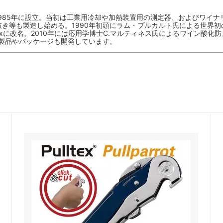
1985年に設立。当初は工業用冷却や加熱装置用の測定器、およびワイ
き等も製造し始める。1990年初頭にラム・ブルカルト氏による世界
texに改名。2010年には応用学博士C.マルティネス氏によるワイン酸化
た製品やパッケージも開発しています。