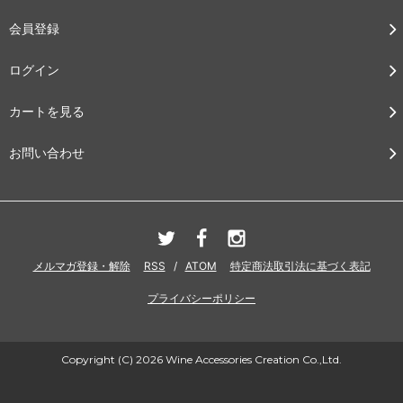
会員登録
ログイン
カートを見る
お問い合わせ
メルマガ登録・解除
RSS
/
ATOM
特定商法取引法に基づく表記
プライバシーポリシー
Copyright (C) 2026 Wine Accessories Creation Co.,Ltd.