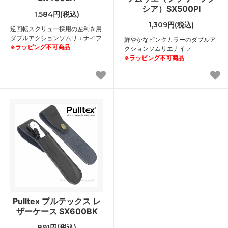
シア）SX500PI
1,584円(税込)
1,309円(税込)
逆回転スクリュー採用の左利き用
ダブルアクションソムリエナイフ
鮮やかなピンクカラーのダブルア
※ラッピング不可商品
クションソムリエナイフ
※ラッピング不可商品
Pulltex プルテックス レ
ザーケース SX600BK
891円(税込)