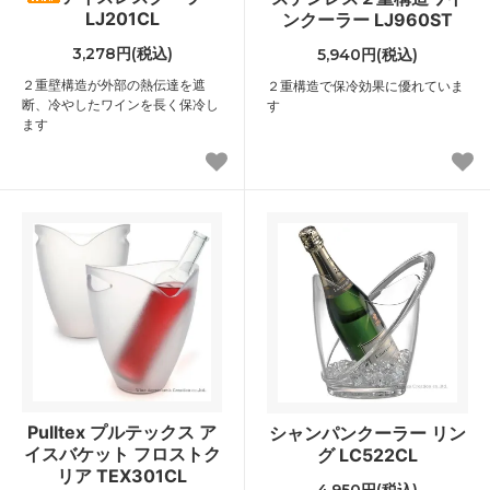
LJ201CL
ンクーラー LJ960ST
3,278円(税込)
5,940円(税込)
２重壁構造が外部の熱伝達を遮
２重構造で保冷効果に優れていま
断、冷やしたワインを長く保冷し
す
ます
Pulltex プルテックス ア
シャンパンクーラー リン
イスバケット フロストク
グ LC522CL
リア TEX301CL
4,950円(税込)