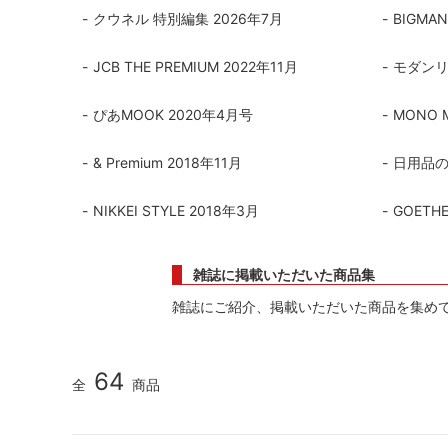
クウネル 特別編集 2026年7月
BIGMA
シャンパンアクセサリー特集
ボトルバッグ・木箱など
父の日
ク
JCB THE PREMIUM 2022年11月
モダンリビ
その他のアイテム
ぴあMOOK 2020年4月号
MONO M
& Premium 2018年11月
日用品の
NIKKEI STYLE 2018年3月
GOET
雑誌に掲載いただいた商品集
雑誌にご紹介、掲載いただいた商品を集め
64
全
商品