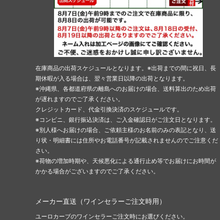
在庫商品の出荷スケジュールとなります。※出荷までの間に祝日、長
期休暇が入る場合は、翌々営業日以降の出荷となります。
※沖縄県、各都道府県の離島へのお届けの場合、送料算出のため出荷
が遅れますのでご了承ください。
クレジットカード、代金引換決済のスケジュールです。
※コンビニ、銀行振込決済は、ご入金確認日がご注文日となります。
※別人様へお届けの場合、ご依頼主様のお名前のみの表記となり、送
り状・明細書には住所やお電話番号が記載されませんのでご注意くだ
さい。
※荷物の増加時期や、天候悪化による通行止め等でお届けにお時間が
かかる場合がございますのでご了承ください。
メーカー直送（ワインセラーご注文時用）
ユーロカーブのワインセラーご注文時にお選びください。