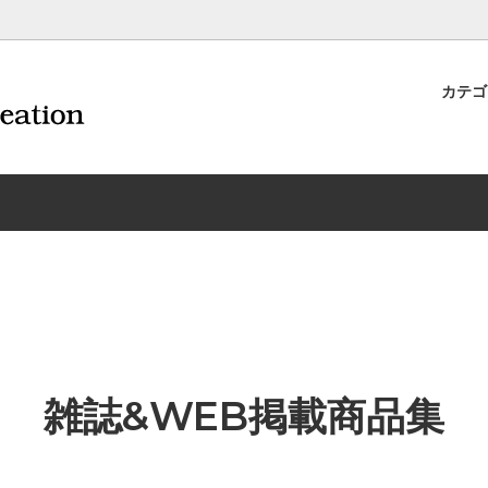
カテ
ナイフ | 抜くアイテム
規約および返品・商品販売条件に
ワインオープナー | 抜くアイテ
配送・送料・決済について
CORAVIN コラヴァン
重要事項
ワイン雑貨
INEX/HTT
日本酒用アイテム
リーデル
ーラギオールの偽物にご注意くだ
サイトマップ
ドア特集
村硝子店
送料無料まであとちょっと
東洋佐々木ガラス
品
ェフ＆ソムリエ
ソムリエ必需品・試験対策
トライタン(樹脂)製 グラ
換決済不可地域一覧（佐川急便）
WAC延長保証のご案内
のトラブル対処グッズ
手入れアイテム
ソムリエ合格祝いにオススメ
シャトーラギオール
フスキー
ルテックス
便利なデジものグッズ
その他のソムリエナイフ
雑誌&WEB掲載商品集
ワイングッズ集
の他のワインオープナー
お買い物でJALマイルがたまる
シャンパンオープナー
ィにオススメアイテム
トッパー・ラック・セラー
お急ぎ便対象商品
味が変わるアイテム