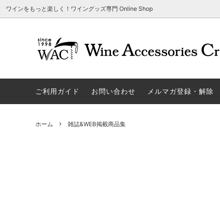
ワインをもっと楽しく！ワイングッズ専門 Online Shop
アウトレット商品
グラスウェア | 飲むアイテム
ご利用方法
ギフト
ソムリエ
ご利用
関する
ご利用ガイド
お問い合わせ
メルマガ登録・解除
勉・遊・楽アイテム
ザルト・デンクアート
売れ筋
W
旧サイト発行のクーポンについて
シャト
ネーム入れ可能商品
レーマン（ラ・マルヌ）
アウト
木
さい
ホーム
雑誌&WEB掲載商品集
ホワイトデーギフトにおすすめ
シュトルッツル
限定商
シ
ワインとコーヒーの美味しい関係
代金引
ブライダルギフトにおすすめ商品
ロックグラス、タンブラーなど
コルク
お
雑誌&WEB掲載商品集
LIGNE W
スワロ
プ
ユニーク商品
古いコルク用 ワインオープナー
家飲み
そ
冷やす系アイテム
酸化防止アイテム
パーテ
ス