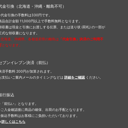
代金引換（北海道・沖縄・離島不可）
※代金引換の手数料は330円です。
商品合計金額 11,000円以上で手数料無料となります。
領収書は現金と引換にお渡しする伝票、または送り状 (荷札) の一部が
正式な領収書になります。
※北海道、沖縄県、各都道府県の離島は
「代金引換」決済のご利用不
可
となります。
セブンイレブン決済（前払）
決済手数料 200円が加算されます。
お支払いご案内メールのタイミングなどは
詳細をご確認
ください。
銀行振込
※「前払い」となります。
※ご入金確認後に商品の確保、出荷のお手配となります。
※振込手数料はお客様にご負担いただいております。
→
詳しくはこちら