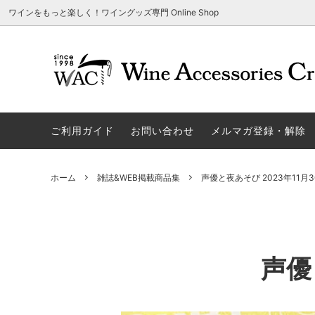
ワインをもっと楽しく！ワイングッズ専門 Online Shop
アウトレット商品
グラスウェア | 飲むアイテム
ご利用方法
ギフト
ソムリエ
ご利用
関する
ご利用ガイド
お問い合わせ
メルマガ登録・解除
勉・遊・楽アイテム
ザルト・デンクアート
売れ筋
W
旧サイト発行のクーポンについて
シャト
ネーム入れ可能商品
レーマン（ラ・マルヌ）
アウト
木
さい
ホーム
雑誌&WEB掲載商品集
声優と夜あそび 2023年11月3
ホワイトデーギフトにおすすめ
シュトルッツル
限定商
シ
ワインとコーヒーの美味しい関係
代金引
ブライダルギフトにおすすめ商品
ロックグラス、タンブラーなど
コルク
お
雑誌&WEB掲載商品集
LIGNE W
スワロ
プ
声優
ユニーク商品
古いコルク用 ワインオープナー
家飲み
そ
冷やす系アイテム
酸化防止アイテム
パーテ
ス