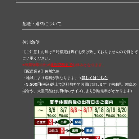
配送・送料について
佐川急便
【ご注意】お届け日時指定は現在お受け致しておりませんので何とぞ
ご了承ください。
※長期休暇のため
8月17日まで
お休みとなります。
【配送業者】佐川急便
・地域により送料が異なります。→
詳しくはこちら
・
5,500円
(税込)以上で送料無料でお届け致します（沖縄県、離島の
場合や、大型商品はお荷物のサイズにより別途送料がかかります）