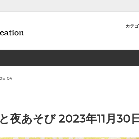
カテ
ナイフ | 抜くアイテム
規約および返品・商品販売条件に
ワインオープナー | 抜くアイテ
配送・送料・決済について
CORAVIN コラヴァン
重要事項
ワイン雑貨
INEX/HTT
日本酒用アイテム
リーデル
ーラギオールの偽物にご注意くだ
サイトマップ
ドア特集
村硝子店
送料無料まであとちょっと
東洋佐々木ガラス
0日 OA
品
ェフ＆ソムリエ
ソムリエ必需品・試験対策
トライタン(樹脂)製 グラ
換決済不可地域一覧（佐川急便）
WAC延長保証のご案内
のトラブル対処グッズ
手入れアイテム
ソムリエ合格祝いにオススメ
シャトーラギオール
フスキー
ルテックス
便利なデジものグッズ
その他のソムリエナイフ
と夜あそび 2023年11月30日
ワイングッズ集
の他のワインオープナー
お買い物でJALマイルがたまる
シャンパンオープナー
ィにオススメアイテム
トッパー・ラック・セラー
お急ぎ便対象商品
味が変わるアイテム