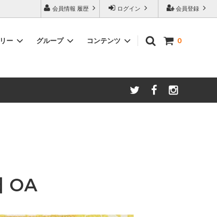
会員情報 履歴
ログイン
会員登録
ゴリー
グループ
コンテンツ
0
ム
酸化防止保存等アイテム
よくあるご質問
ロブマイヤー
ブランド・メーカー・種類別
ツヴィーゼル
ギフトラッピングについて
グッドデザイン受賞商品
シュピゲラウ
ス
お得な大口セット
その他のグラスウェア
ご注文時の会員登録方法
左利き用グッズ
クロ ラギオール
マグナムボトル用グッズ
ル・クルーゼ ワインオープナー
 OA
お祝い・記念品にオススメ
コレクション(ラベル,コルク等)
試飲会・ワイン会におすすめ商品
勉強・遊ぶアイテム