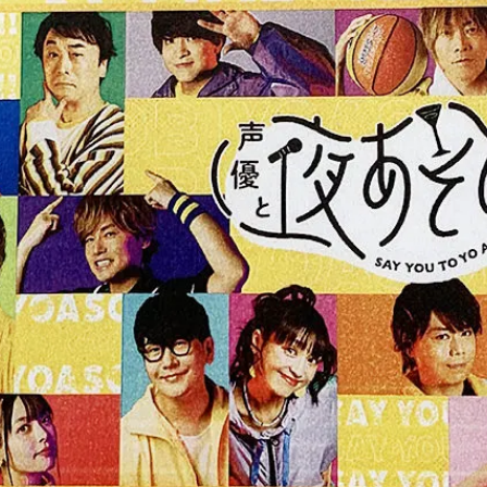
楽しむ
ーラー・スピッティング他
ワインのアクセサリー
敬老の日におすすめギフト