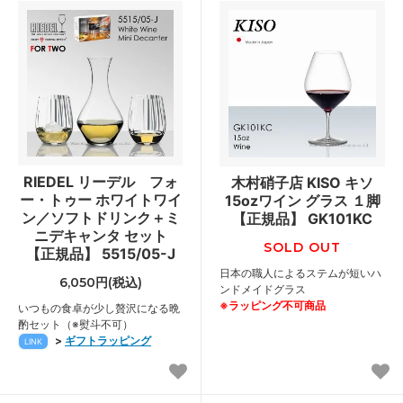
RIEDEL リーデル フォ
木村硝子店 KISO キソ
ー・トゥー ホワイトワイ
15ozワイン グラス １脚
ン／ソフトドリンク＋ミ
【正規品】 GK101KC
ニデキャンタ セット
SOLD OUT
【正規品】 5515/05-J
日本の職人によるステムが短いハ
6,050円(税込)
ンドメイドグラス
※ラッピング不可商品
いつもの食卓が少し贅沢になる晩
酌セット（※熨斗不可）
>
ギフトラッピング
LINK