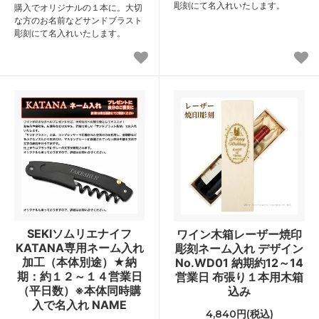
彫刻にて名入れいたします。
購入でオリジナルの１本に。大切
な方のお名前などサンドブラスト
彫刻にて名入れいたします。
SEKIソムリエナイフ
ワイン木箱レーザー焼印
KATANA専用ネーム入れ
彫刻ネーム入れ デザイン
加工（本体別途）★納
No.WD01 納期約12～14
期：約１２～１４営業日
営業日 布張り１本用木箱
（平日数）※本体同時購
込み
入で名入れ NAME
4,840円(税込)