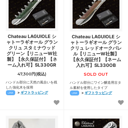
Chateau LAGUIOLE シ
Chateau LAGUIOLE シ
ャトーラギオール グラン
ャトーラギオール グラン
クリュ スタミナウッド
クリュ レッドオークバレ
グリーン【リニューW社
ル【リニューW社製】
製】【永久保証付】【ネ
【永久保証付】【ネーム
ーム入れ可】SL330GR
入れ可】SL330OB
47,300円(税込)
SOLD OUT
ハンドル部分に天然の風合いを残
ハンドル部分にワイン醸造用古タ
した強化木を採用
ル素材を使用したタイプ
>
ギフトラッピング
>
ギフトラッピング
LINK
LINK