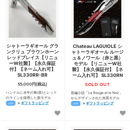
シャトーラギオール グラ
Chateau LAGUIOLE シ
ンクリュ ブラウンホーン
ャトーラギオール ルージ
レッドブレイス【リニュ
ュ＆ノワール（赤と黒）
ーW社製】【永久保証
モデル 【リニューW社
付】【ネーム入れ可】
製】【永久保証付】【ネ
SL330RR-BR
ーム入れ可】 SL330RN
55,000円(税込)
SOLD OUT
ハンドルに水牛の角(茶)とレッド
長編小説「Le Rouge et le Noir」
のラインを採用した新モデル
からデザインされた赤黒モデル
>
ギフトラッピング
>
ギフトラッピング
LINK
LINK