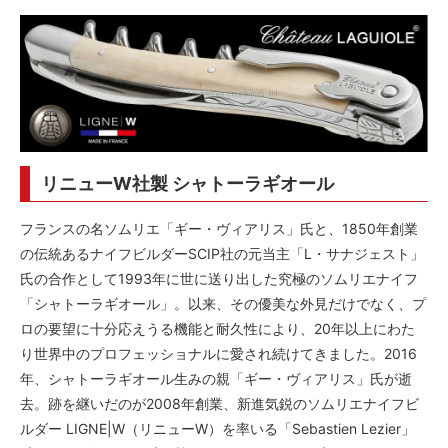
リニューW社製 シャトーラギオール
フランスの名ソムリエ「ギー・ヴィアリス」氏と、1850年創業
の伝統あるナイフビルダーSCIP社の元当主「L・サナジェスト」
氏の合作として1993年に世に送り出した究極のソムリエナイフ
「シャトーラギオール」。以来、その優美な外見だけでなく、プ
ロの要望に十分応えうる機能と耐久性により、20年以上にわた
り世界中のプロフェッショナルに愛され続けてきました。2016
年、シャトーラギオール生みの親「ギー・ヴィアリス」氏が逝
去。跡を継いだのが2008年創業、新進気鋭のソムリエナイフビ
ルダー LIGNE|W（リニューW）を率いる「Sebastien Lezier」