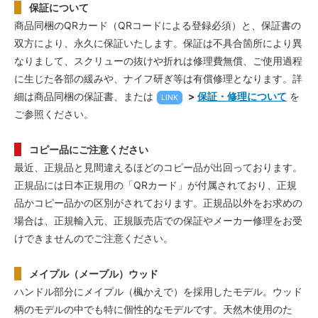
保証について
商品同梱のQRカード（QRコードによる登録必須）と、保証書の
双方により、永久に保証いたします。保証は不具合箇所により異
なりまして、スクリューの抜けや折れは修理費無償、ご使用過程
に生じた各部の緩みや、ナイフ研ぎ等は有償修理となります。詳
細は商品同梱の保証書、または
>
保証・修理について
を
LINK
ご参照ください。
コピー品にご注意ください
最近、正規品と見間違えるほどのコピー品が出回っております。
正規品には日本正規用の「QRカード」が付属されており、正規
品かコピー品かの区別がされております。正規品以外をお求めの
場合は、正規輸入元、正規販売店での保証やメーカー修理をお受
けできませんのでご注意ください。
メイプル（メープル）ウッド
ハンドル部分にメイプル（楓かえで）を採用したモデル。ウッド
柄のモデルの中でも特に個性的なモデルです。天然木使用のた