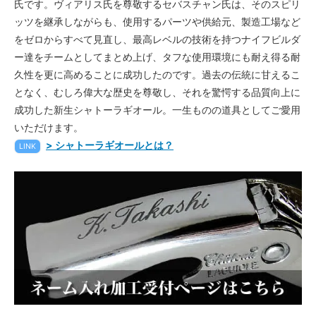
氏です。ヴィアリス氏を尊敬するセバスチャン氏は、そのスピリ
ッツを継承しながらも、使用するパーツや供給元、製造工場など
をゼロからすべて見直し、最高レベルの技術を持つナイフビルダ
ー達をチームとしてまとめ上げ、タフな使用環境にも耐え得る耐
久性を更に高めることに成功したのです。過去の伝統に甘えるこ
となく、むしろ偉大な歴史を尊敬し、それを驚愕する品質向上に
成功した新生シャトーラギオール。一生ものの道具としてご愛用
いただけます。
> シャトーラギオールとは？
LINK