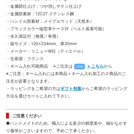
・金属部仕上げ：つや消しサテン仕上げ
・金属部素材：12C27 ステンレス鋼
・ハンドル部素材：メイプルウッド（天然木）
・ブラックカラー縦型革ケース付（ベルト装着可能）
・永久保証付（無償／有償）
・箱サイズ：120×234mm、厚30mm
・メーカー：リニューW社（ティエール）
・生産国：フランス
・ネーム入れ可能商品 →ご注文は
> こちら
から
LINK
※ご注意：ネーム入れには本商品＋ネーム入れ加工の２商品のご
注文が必要となります。
・ラッピングをご希望の方は
ギフト包装
からご希望のラッピング
方法を選びカートに入れて下さい。
ご注意ください
●ハンドメイドのため、職人による多少の精度差や、細かなかす
り傷等がございますので、予めご了承ください。