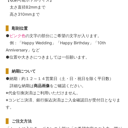
太さ直径82mmまで
高さ310mmまで
彫刻位置
●
ピンク色
の文字の部分にご希望の文字が入ります。
例：「Happy Wedding」「Happy Birthday」「10th
Anniversary」など
●位置や大きさにつきましては一任願います。
納期について
●納期：約１２～１４営業日（土・日・祝日を除く平日数）
詳細な納期は
商品画像
をご確認ください。
※代金引換決済はご利用いただけません。
※コンビニ決済、銀行振込決済はご入金確認日が受付日となりま
す。
ご注文方法