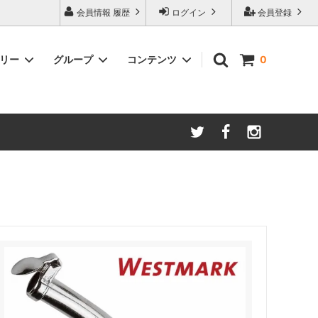
会員情報 履歴
ログイン
会員登録
ゴリー
グループ
コンテンツ
0
ム
酸化防止保存等アイテム
よくあるご質問
ロブマイヤー
ブランド・メーカー・種類別
ツヴィーゼル
ギフトラッピングについて
グッドデザイン受賞商品
シュピゲラウ
ス
お得な大口セット
その他のグラスウェア
ご注文時の会員登録方法
左利き用グッズ
クロ ラギオール
マグナムボトル用グッズ
ル・クルーゼ ワインオープナー
お祝い・記念品にオススメ
コレクション(ラベル,コルク等)
試飲会・ワイン会におすすめ商品
勉強・遊ぶアイテム