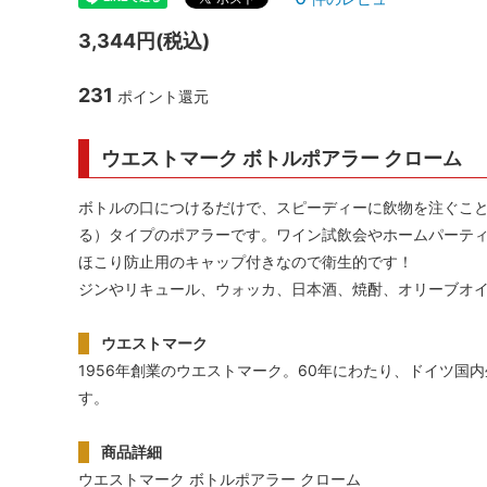
シャンパンアクセサリー特集
ボトルバッグ・木箱など
古酒を
ク
3,344円(税込)
その他のアイテム
231
ポイント還元
ウエストマーク ボトルポアラー クローム
ボトルの口につけるだけで、スピーディーに飲物を注ぐこ
る）タイプのポアラーです。ワイン試飲会やホームパーテ
ほこり防止用のキャップ付きなので衛生的です！
ジンやリキュール、ウォッカ、日本酒、焼酎、オリーブオ
ウエストマーク
1956年創業のウエストマーク。60年にわたり、ドイツ国
す。
商品詳細
ウエストマーク ボトルポアラー クローム