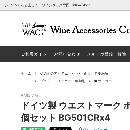
ワインをもっと楽しく！ワイングッズ専門 Online Shop
アウトレット商品
グラスウェア | 飲むアイテム
ご利用方法
ギフト
ソムリエ
ご利用
関する
ご利用ガイド
お問い合わせ
メルマガ登録・解除
勉・遊・楽アイテム
ザルト・デンクアート
売れ筋
W
旧サイト発行のクーポンについて
シャト
ネーム入れ可能商品
レーマン（ラ・マルヌ）
アウト
木
さい
ホーム
その他のアイテム
バー＆カクテル用品
ホワイトデーギフトにおすすめ
シュトルッツル
限定商
シ
ワインとコーヒーの美味しい関係
代金引
ブランド・メーカー・種類別
● ポアラー
ブライダルギフトにおすすめ商品
ロックグラス、タンブラーなど
コルク
お
BG501CRx4
ドイツ製 ウエストマーク 
雑誌&WEB掲載商品集
LIGNE W
スワロ
プ
個セット BG501CRx4
ユニーク商品
古いコルク用 ワインオープナー
家飲み
そ
冷やす系アイテム
酸化防止アイテム
パーテ
ス
0
件のレビュー