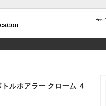
カテ
ナイフ | 抜くアイテム
規約および返品・商品販売条件に
ワインオープナー | 抜くアイテ
配送・送料・決済について
CORAVIN コラヴァン
重要事項
ワイン雑貨
INEX/HTT
日本酒用アイテム
リーデル
ーラギオールの偽物にご注意くだ
サイトマップ
ドア特集
村硝子店
送料無料まであとちょっと
東洋佐々木ガラス
品
ェフ＆ソムリエ
ソムリエ必需品・試験対策
トライタン(樹脂)製 グラ
換決済不可地域一覧（佐川急便）
WAC延長保証のご案内
のトラブル対処グッズ
手入れアイテム
ソムリエ合格祝いにオススメ
シャトーラギオール
ボトルポアラー クローム ４
フスキー
ルテックス
便利なデジものグッズ
その他のソムリエナイフ
ワイングッズ集
の他のワインオープナー
お買い物でJALマイルがたまる
シャンパンオープナー
ィにオススメアイテム
トッパー・ラック・セラー
お急ぎ便対象商品
味が変わるアイテム