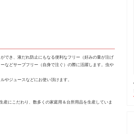
楽しむ
ーラー・スピッティング他
ワインのアクセサリー
敬老の日におすすめギフト
とができ、液だれ防止にもなる便利なフリー（好みの量が注げ
ィーなどサーブフリー（自身で注ぐ）の際に活躍します。虫や
イルやジュースなどにお使い頂けます。
内生産にこだわり、数多くの家庭用＆台所用品を生産していま