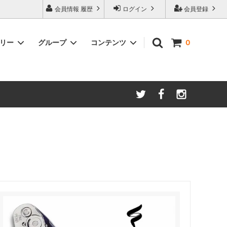
会員情報 履歴
ログイン
会員登録
ゴリー
グループ
コンテンツ
0
ム
酸化防止保存等アイテム
よくあるご質問
ロブマイヤー
ブランド・メーカー・種類別
ツヴィーゼル
ギフトラッピングについて
グッドデザイン受賞商品
シュピゲラウ
ス
お得な大口セット
その他のグラスウェア
ご注文時の会員登録方法
左利き用グッズ
クロ ラギオール
マグナムボトル用グッズ
ル・クルーゼ ワインオープナー
お祝い・記念品にオススメ
コレクション(ラベル,コルク等)
試飲会・ワイン会におすすめ商品
勉強・遊ぶアイテム