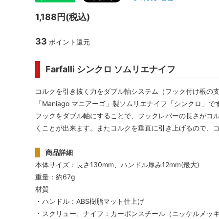
シャンパンアクセサリー特集
ボトルバッグ・木箱など
父の日
ク
1,188円(税込)
その他のアイテム
33
ポイント還元
Farfalli シンクロ ソムリエナイフ
コルクを引き抜く力をダブル軸システム（フック付け根の
「Maniago マニアーゴ」製ソムリエナイフ「シンクロ」で
フックをダブル軸にすることで、フックレバーの長さがコ
くことが出来ます。またコルクを垂直に引き上げるので、
商品詳細
本体サイズ：長さ130mm、ハンドル厚み12mm(最大)
重量：約67g
材質
・ハンドル：ABS樹脂マット仕上げ
・スクリュー、ナイフ：カーボンスチール（ニッケルメッ