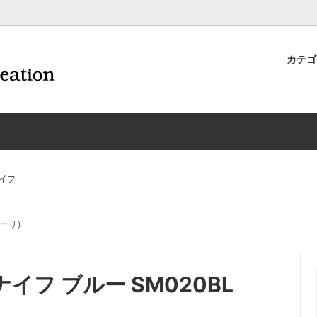
カテ
ナイフ | 抜くアイテム
規約および返品・商品販売条件に
ワインオープナー | 抜くアイテ
配送・送料・決済について
CORAVIN コラヴァン
重要事項
ワイン雑貨
INEX/HTT
日本酒用アイテム
リーデル
ーラギオールの偽物にご注意くだ
サイトマップ
ドア特集
村硝子店
送料無料まであとちょっと
東洋佐々木ガラス
イフ
品
ェフ＆ソムリエ
ソムリエ必需品・試験対策
トライタン(樹脂)製 グラ
換決済不可地域一覧（佐川急便）
WAC延長保証のご案内
のトラブル対処グッズ
手入れアイテム
ソムリエ合格祝いにオススメ
シャトーラギオール
ファーリ）
フスキー
ルテックス
便利なデジものグッズ
その他のソムリエナイフ
エナイフ ブルー SM020BL
ワイングッズ集
の他のワインオープナー
お買い物でJALマイルがたまる
シャンパンオープナー
ィにオススメアイテム
トッパー・ラック・セラー
お急ぎ便対象商品
味が変わるアイテム