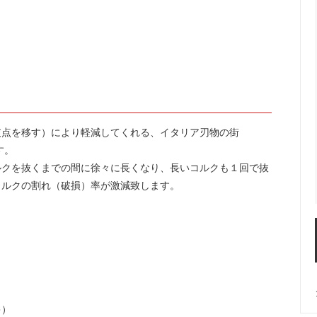
におすすめ
ーラー・スピッティング他
ワインのアクセサリー
古酒を楽しむ
支点を移す）により軽減してくれる、イタリア刃物の街
す。
ルクを抜くまでの間に徐々に長くなり、長いコルクも１回で抜
コルクの割れ（破損）率が激減致します。
キ）