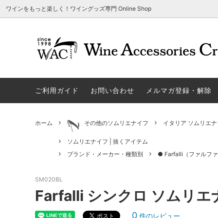
ワインをもっと楽しく！ワイングッズ専門 Online Shop
アウトレット商品
グラスウェア | 飲むアイテム
ご利用方法
ギフト
ソムリエ
ご利用
関する
ご利用ガイド
お問い合わせ
メルマガ登録・解除
勉・遊・楽アイテム
ザルト・デンクアート
売れ筋
W
旧サイト発行のクーポンについて
シャト
ネーム入れ可能商品
レーマン（ラ・マルヌ）
アウト
木
さい
ホーム
その他のソムリエナイフ
イタリア ソムリエナ
ホワイトデーギフトにおすすめ
シュトルッツル
限定商
シ
ワインとコーヒーの美味しい関係
代金引
ソムリエナイフ | 抜くアイテム
ブライダルギフトにおすすめ商品
ロックグラス、タンブラーなど
コルク
お
ブランド・メーカー・種類別
● Farfalli（ファル
雑誌&WEB掲載商品集
LIGNE W
スワロ
プ
SM020BL
Farfalli シンクロ ソムリ
ユニーク商品
古いコルク用 ワインオープナー
家飲み
そ
冷やす系アイテム
酸化防止アイテム
パーテ
ス
0
件のレビュー