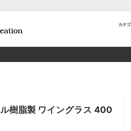
カテ
ナイフ | 抜くアイテム
規約および返品・商品販売条件に
ワインオープナー | 抜くアイテ
配送・送料・決済について
CORAVIN コラヴァン
重要事項
ワイン雑貨
INEX/HTT
日本酒用アイテム
リーデル
ーラギオールの偽物にご注意くだ
サイトマップ
ドア特集
村硝子店
送料無料まであとちょっと
東洋佐々木ガラス
品
ェフ＆ソムリエ
ソムリエ必需品・試験対策
トライタン(樹脂)製 グラ
換決済不可地域一覧（佐川急便）
WAC延長保証のご案内
のトラブル対処グッズ
手入れアイテム
ソムリエ合格祝いにオススメ
シャトーラギオール
フスキー
ルテックス
便利なデジものグッズ
その他のソムリエナイフ
ル樹脂製 ワイングラス 400
ワイングッズ集
の他のワインオープナー
お買い物でJALマイルがたまる
シャンパンオープナー
ィにオススメアイテム
トッパー・ラック・セラー
お急ぎ便対象商品
味が変わるアイテム