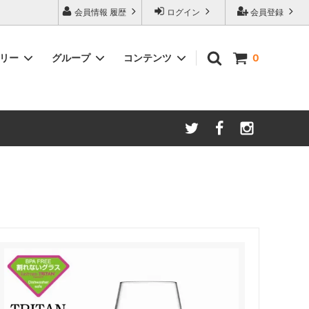
会員情報 履歴
ログイン
会員登録
ゴリー
グループ
コンテンツ
0
ム
酸化防止保存等アイテム
よくあるご質問
ロブマイヤー
ブランド・メーカー・種類別
ツヴィーゼル
ギフトラッピングについて
グッドデザイン受賞商品
シュピゲラウ
ス
お得な大口セット
その他のグラスウェア
ご注文時の会員登録方法
左利き用グッズ
クロ ラギオール
マグナムボトル用グッズ
ル・クルーゼ ワインオープナー
お祝い・記念品にオススメ
コレクション(ラベル,コルク等)
試飲会・ワイン会におすすめ商品
勉強・遊ぶアイテム