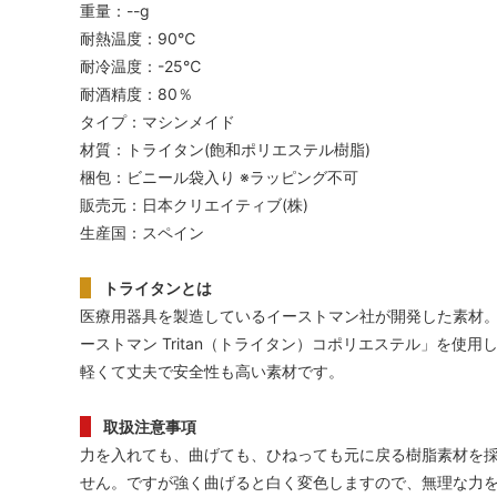
重量：--g
耐熱温度：90℃
耐冷温度：-25℃
耐酒精度：80％
タイプ：マシンメイド
材質：トライタン(飽和ポリエステル樹脂)
梱包：ビニール袋入り ※ラッピング不可
販売元：日本クリエイティブ(株)
生産国：スペイン
トライタンとは
医療用器具を製造しているイーストマン社が開発した素材
ーストマン Tritan（トライタン）コポリエステル」を
軽くて丈夫で安全性も高い素材です。
取扱注意事項
力を入れても、曲げても、ひねっても元に戻る樹脂素材を
せん。ですが強く曲げると白く変色しますので、無理な力