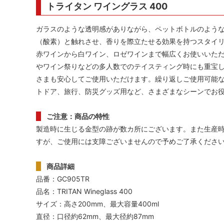
トライタン ワイングラス 400
ガラスのような透明感がありながら、ペットボトルのよう
（酸素）と触れさせ、香りを際立たせる効果を持つスタイリ
赤ワインから白ワイン、ロゼワインまで幅広くお使いいた
やワイン祭りなどの多人数でのテイスティング時にも重宝
さまも安心してご使用いただけます。繰り返しご使用可能
トドア、旅行、防災グッズ用など、さまざまなシーンでお
ご注意：商品の特性
製造時に生じる金型の跡が数カ所にございます。また生産
すが、ご使用には支障ございませんので予めご了承くださ
商品詳細
品番：GC905TR
品名：TRITAN Wineglass 400
サイズ：高さ200mm、最大容量400ml
直径：口径約62mm、最大径約87mm