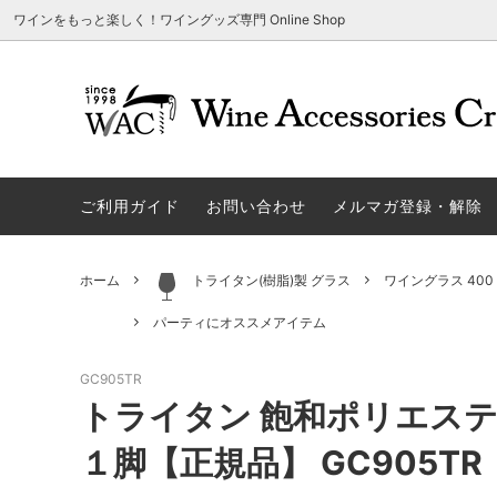
ワインをもっと楽しく！ワイングッズ専門 Online Shop
アウトレット商品
グラスウェア | 飲むアイテム
ご利用方法
ギフト
ソムリエ
ご利用
関する
ご利用ガイド
お問い合わせ
メルマガ登録・解除
勉・遊・楽アイテム
ザルト・デンクアート
売れ筋
W
旧サイト発行のクーポンについて
シャト
ネーム入れ可能商品
レーマン（ラ・マルヌ）
アウト
木
さい
ホーム
トライタン(樹脂)製 グラス
ワイングラス 400
ホワイトデーギフトにおすすめ
シュトルッツル
限定商
シ
ワインとコーヒーの美味しい関係
代金引
パーティにオススメアイテム
ブライダルギフトにおすすめ商品
ロックグラス、タンブラーなど
コルク
お
GC905TR
雑誌&WEB掲載商品集
LIGNE W
スワロ
プ
トライタン 飽和ポリエステ
ユニーク商品
古いコルク用 ワインオープナー
家飲み
そ
１脚【正規品】 GC905TR
冷やす系アイテム
酸化防止アイテム
パーテ
ス