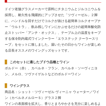
ドイツ老舗グラスメーカーで原料にチタニウムとジルコニウムを
採用し、耐久性を飛躍的にアップさせた「ツヴィーゼル」２脚
に、ハンドルを回すだけでコルクが抜ける超簡単コルクオープナ
ー「ウルトラ」、飲み残しワインにかぶせるだけの超簡単酸化防
止ストッパー「アンチ・オックス」、テーブル上の温度をキープ
する保冷剤内蔵式ワインクーラー「エラステック クーラースリ
ーブ」をセットに致しました。届いたその日からワインが楽しめ
る店長オススメのワイングッズセットです。
このセットに適したブドウ品種とワイン
ボルドー（赤）、カベルネ・フラン、カベルネ・ソーヴィニヨ
ン、メルロ、ツヴァイゲルトなどのボルドーワイン
ワイングラス
商品名：ショット・ツヴィーゼル ヴィーニャ ウォーター／ワイ
ン（カベルネメルローＳ）グラス２脚
ワインの表面積を拡大し、香りとまろやかさを充分に楽しめるよ