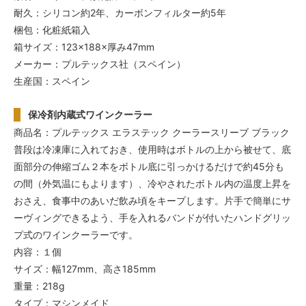
耐久：シリコン約2年、カーボンフィルター約5年
梱包：化粧紙箱入
箱サイズ：123×188×厚み47mm
メーカー：プルテックス社（スペイン）
生産国：スペイン
保冷剤内蔵式ワインクーラー
商品名：プルテックス エラステック クーラースリーブ ブラック
普段は冷凍庫に入れておき、使用時はボトルの上から被せて、底
面部分の伸縮ゴム２本をボトル底に引っかけるだけで約45分も
の間（外気温にもよります）、冷やされたボトル内の温度上昇を
おさえ、食事中のあいだ飲み頃をキープします。片手で簡単にサ
ーヴィングできるよう、手を入れるバンドが付いたハンドグリッ
プ式のワインクーラーです。
内容：１個
サイズ：幅127mm、高さ185mm
重量：218g
タイプ：マシンメイド