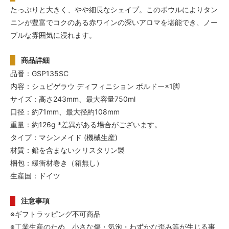
たっぷりと大きく、やや細長なシェイプ。このボウルによりタン
ニンが豊富でコクのある赤ワインの深いアロマを堪能でき、ノー
ブルな雰囲気に浸れます。
商品詳細
品番：GSP135SC
内容：シュピゲラウ ディフィニション ボルドー×1脚
サイズ：高さ243mm、最大容量750ml
口径：約71mm、最大径約108mm
重量：約126g *差異がある場合がございます。
タイプ：マシンメイド (機械生産)
材質：鉛を含まないクリスタリン製
梱包：緩衝材巻き（箱無し）
生産国：ドイツ
注意事項
※ギフトラッピング不可商品
※工業生産のため、小さな傷・気泡・わずかな歪み等が生じる事