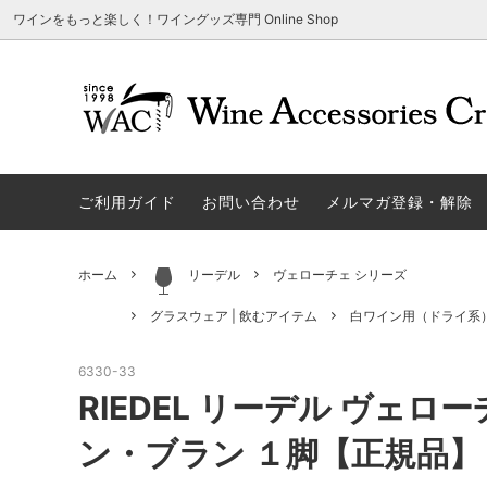
ワインをもっと楽しく！ワイングッズ専門 Online Shop
アウトレット商品
グラスウェア | 飲むアイテム
ご利用方法
ギフト
ソムリエ
ご利用
関する
ご利用ガイド
お問い合わせ
メルマガ登録・解除
勉・遊・楽アイテム
ザルト・デンクアート
売れ筋
W
旧サイト発行のクーポンについて
シャト
ネーム入れ可能商品
レーマン（ラ・マルヌ）
アウト
木
さい
ホーム
リーデル
ヴェローチェ シリーズ
ホワイトデーギフトにおすすめ
シュトルッツル
限定商
シ
ワインとコーヒーの美味しい関係
代金引
グラスウェア | 飲むアイテム
白ワイン用（ドライ系
ブライダルギフトにおすすめ商品
ロックグラス、タンブラーなど
コルク
お
6330-33
雑誌&WEB掲載商品集
LIGNE W
スワロ
プ
RIEDEL リーデル ヴェ
ユニーク商品
古いコルク用 ワインオープナー
家飲み
そ
ン・ブラン １脚【正規品】 6
冷やす系アイテム
酸化防止アイテム
パーテ
ス