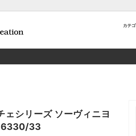
カテ
ナイフ | 抜くアイテム
規約および返品・商品販売条件に
ワインオープナー | 抜くアイテ
配送・送料・決済について
CORAVIN コラヴァン
重要事項
ワイン雑貨
INEX/HTT
日本酒用アイテム
リーデル
ーラギオールの偽物にご注意くだ
サイトマップ
ドア特集
村硝子店
送料無料まであとちょっと
東洋佐々木ガラス
品
ェフ＆ソムリエ
ソムリエ必需品・試験対策
トライタン(樹脂)製 グラ
換決済不可地域一覧（佐川急便）
WAC延長保証のご案内
）
のトラブル対処グッズ
手入れアイテム
ソムリエ合格祝いにオススメ
シャトーラギオール
フスキー
ルテックス
便利なデジものグッズ
その他のソムリエナイフ
ローチェシリーズ ソーヴィニヨ
ワイングッズ集
の他のワインオープナー
お買い物でJALマイルがたまる
シャンパンオープナー
330/33
ィにオススメアイテム
トッパー・ラック・セラー
お急ぎ便対象商品
味が変わるアイテム