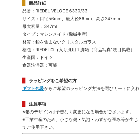
商品詳細
品番：RIEDEL VELOCE 6330/33
サイズ：口径56mm、最大径86mm、高さ247mm
最大容量：347ml
タイプ：マシンメイド (機械生産)
材質：鉛を含まないクリスタルガラス
梱包：RIEDELロゴ入り汎用１脚箱（商品写真1枚目掲載）
生産国：ドイツ
食器洗浄器：可能
ラッピングをご希望の方
ギフト包装
からご希望のラッピング方法を選びカートに入
注意事項
※箱のデザインは予告なく変更になる場合がございます。
※工業生産のため、小さな傷・気泡・わずかな歪み等が生じ
てご使用下さい。