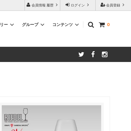
会員情報 履歴
ログイン
会員登録
ゴリー
グループ
コンテンツ
0
ム
酸化防止保存等アイテム
よくあるご質問
ロブマイヤー
ブランド・メーカー・種類別
ツヴィーゼル
ギフトラッピングについて
グッドデザイン受賞商品
シュピゲラウ
ス
お得な大口セット
その他のグラスウェア
ご注文時の会員登録方法
左利き用グッズ
クロ ラギオール
マグナムボトル用グッズ
ル・クルーゼ ワインオープナー
お祝い・記念品にオススメ
コレクション(ラベル,コルク等)
試飲会・ワイン会におすすめ商品
勉強・遊ぶアイテム