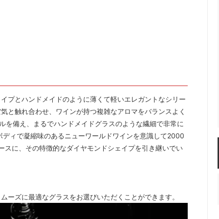
楽しむ
ーラー・スピッティング他
ワインのアクセサリー
敬老の日におすすめギフト
ェイプとハンドメイドのように薄くて軽いエレガントなシリー
空気と触れ合わせ、ワインが持つ複雑なアロマをバランスよく
ウルを備え、まるでハンドメイドグラスのような繊細で非常に
ボディで凝縮味のあるニューワールドワインを意識して2000
ベースに、その特徴的なダイヤモンドシェイプを引き継いでい
スムーズに最適なグラスをお選びいただくことができます。