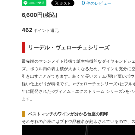
0
件のレビュー
シャンパンアクセサリー特集
ボトルバッグ・木箱など
古酒を
ク
6,600円(税込)
その他のアイテム
462
ポイント還元
リーデル・ヴェローチェシリーズ
最先端のマシンメイド技術で誕生特徴的なダイヤモンドシ
ズ。ボウル内の表面積が大きくなるため、ワインを充分に
引き出すことができます。細くて長いステム(脚)と薄いボ
軽い仕上がりが特徴です。<ヴェローチェシリーズ>はフル
年に開発された<ヴィノム・エクストリーム シリーズ>を
ます。
ベストマッチのワインが分かる台座の刻印
それぞれの台座にはブドウ品種名が刻印されているので、