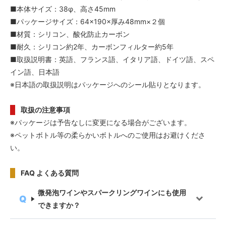
■本体サイズ：38φ、高さ45mm
■パッケージサイズ：64×190×厚み48mm×２個
■材質：シリコン、酸化防止カーボン
■耐久：シリコン約2年、カーボンフィルター約5年
■取扱説明書：英語、フランス語、イタリア語、ドイツ語、スペ
イン語、日本語
※日本語の取扱説明はパッケージへのシール貼りとなります。
取扱の注意事項
※パッケージは予告なしに変更になる場合がございます。
※ペットボトル等の柔らかいボトルへのご使用はお避けくださ
い。
FAQ よくある質問
微発泡ワインやスパークリングワインにも使用
できますか？