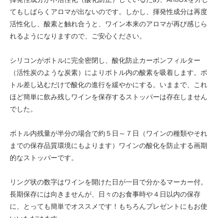
てもしばらくアロマが出ないのです。しかし、揮発性成分は再度
活性化し、酸素と触れ合うと、ワイン本来のアロマが再び感じら
れるようになりますので、ご安心ください。
シリコンがボトルに完全密閉し、酸化防止カーボンフィルター
（活性炭のような炭素）によりボトル内の酸素を吸着します。ボ
トル差し込むだけで酸化の進行を緩やかにする。いままで、これ
ほど簡単に飲み残しワインを保存するストッパーは存在しません
でした。
ボトル内残量が半分の場合で約５日～７日（ワインの種類やそれ
までの保存品質環境にもよります）ワインの酸化を防止する画期
的なストッパーです。
リング状の数字はワインを開けた日が一目で分かるマーカー付。
長期保存には向きませんが、日々のお食事時や４日以内の保存
に、とっても簡単でオススメです！もちろんプレゼントにもお使