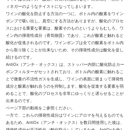
ィネガーのようなテイストになってしまいます。
ワインの酸化を防止する方法の一つに、ボトル内の酸素をワイン
ポンプで吸い出し、真空にする方法がありますが、酸化のプロセ
スにおける重要な要素は、酸素そのものというよりもむしろ、ワ
イン内の揮発性成分（香気物質）であり、これが酸素と触れると
酸化が促進されるのです。ワインポンプは全ての酸素をボトル内
から取り除くことが出来ないため、その揮発性成分は酸化を促し
続けるのです。
AntiOx（アンチ・オックス）は、ストッパー内部に酸化防止カー
ボンフィルターがセットされており、ボトル内の酸素に触れるこ
とで微量の不活性ガスを生成し、ワインの表面に留まって揮発性
成分と酸素が触れ合うのを抑制します。酸化を促進する要素を弱
めることで、酸化のプロセスを非常にゆっくりと遅らせることが
出来るのです。
ページ下部の動画をご参照ください。
一方で、これらの揮発性成分はワインにアロマを与えるものでも
あるため、AntiOx（アンチ・オックス）を数日間使用した後は、
揮発性成分が不活性化（酸化防止）しているため、AntiOxを外し