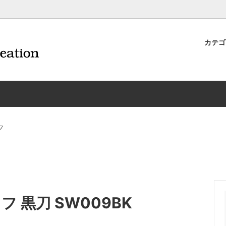
カテ
ナイフ | 抜くアイテム
規約および返品・商品販売条件に
ワインオープナー | 抜くアイテ
配送・送料・決済について
CORAVIN コラヴァン
重要事項
ワイン雑貨
INEX/HTT
日本酒用アイテム
リーデル
ーラギオールの偽物にご注意くだ
サイトマップ
ドア特集
村硝子店
送料無料まであとちょっと
東洋佐々木ガラス
フ
品
ェフ＆ソムリエ
ソムリエ必需品・試験対策
トライタン(樹脂)製 グラ
換決済不可地域一覧（佐川急便）
WAC延長保証のご案内
のトラブル対処グッズ
手入れアイテム
ソムリエ合格祝いにオススメ
シャトーラギオール
フスキー
ルテックス
便利なデジものグッズ
その他のソムリエナイフ
 黒刀 SW009BK
ワイングッズ集
の他のワインオープナー
お買い物でJALマイルがたまる
シャンパンオープナー
ィにオススメアイテム
トッパー・ラック・セラー
お急ぎ便対象商品
味が変わるアイテム