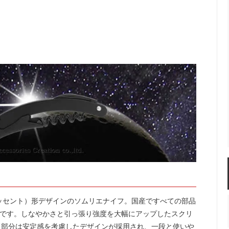
楽しむ
ーラー・スピッティング他
ワインのアクセサリー
敬老の日におすすめギフト
レッセント）形デザインのソムリエナイフ。国産ですべての部品
エナイフです。しなやかさと引っ張り強度を大幅にアップしたスクリ
）部分は安定感を考慮したデザインが採用され、一段と使いや