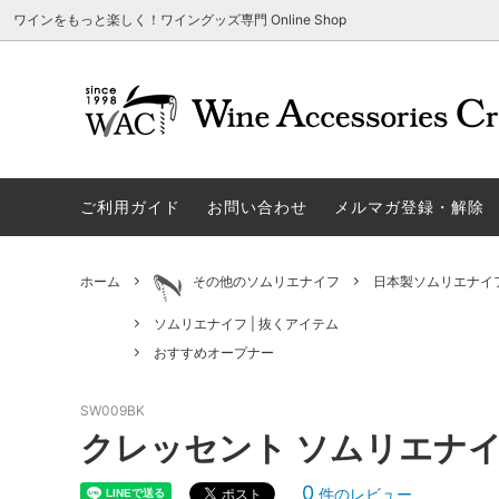
ワインをもっと楽しく！ワイングッズ専門 Online Shop
アウトレット商品
グラスウェア | 飲むアイテム
ご利用方法
ギフト
ソムリエ
ご利用
関する
ご利用ガイド
お問い合わせ
メルマガ登録・解除
勉・遊・楽アイテム
ザルト・デンクアート
売れ筋
W
旧サイト発行のクーポンについて
シャト
ネーム入れ可能商品
レーマン（ラ・マルヌ）
アウト
木
さい
ホーム
その他のソムリエナイフ
日本製ソムリエナイ
ホワイトデーギフトにおすすめ
シュトルッツル
限定商
シ
ワインとコーヒーの美味しい関係
代金引
ソムリエナイフ | 抜くアイテム
ブライダルギフトにおすすめ商品
ロックグラス、タンブラーなど
コルク
お
おすすめオープナー
雑誌&WEB掲載商品集
LIGNE W
スワロ
プ
SW009BK
クレッセント ソムリエナイフ
ユニーク商品
古いコルク用 ワインオープナー
家飲み
そ
冷やす系アイテム
酸化防止アイテム
パーテ
ス
0
件のレビュー