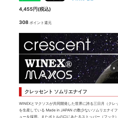
シャンパンアクセサリー特集
ボトルバッグ・木箱など
古酒を
ク
4,455円(税込)
その他のアイテム
308
ポイント還元
クレッセント ソムリエナイフ
WINEXとマクソスが共同開発した世界に誇る三日月（ク
を生産している Made in JAPAN の数少ないソムリ
ューを採用。またボトルの口にあたるストッパー（フック