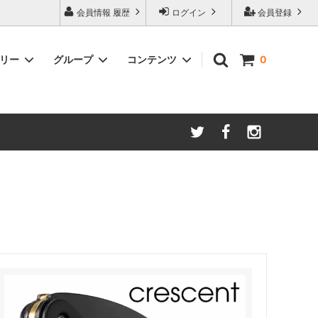
会員情報 履歴
ログイン
会員登録
ゴリー
グループ
コンテンツ
0
ム
酸化防止保存等アイテム
よくあるご質問
ロブマイヤー
ブランド・メーカー・種類別
ツヴィーゼル
ギフトラッピングについて
グッドデザイン受賞商品
シュピゲラウ
ス
お得な大口セット
その他のグラスウェア
ご注文時の会員登録方法
左利き用グッズ
クロ ラギオール
マグナムボトル用グッズ
ル・クルーゼ ワインオープナー
お祝い・記念品にオススメ
コレクション(ラベル,コルク等)
試飲会・ワイン会におすすめ商品
勉強・遊ぶアイテム