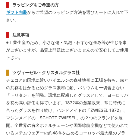
ラッピングをご希望の方
ギフト包装
からご希望のラッピング方法を選びカートに入れて下
さい。
注意事項
※工業生産のため、小さな傷・気泡・わずかな歪み等が生じる事
がございますが、品質上問題はございませんので安心してご使用
下さい。
ツヴィーゼル・クリスタルグラス社
チェコとの国境に近いバイエルンの森林地帯に工場を持ち、森と
の共存をはかるためグラス素材に鉛、バリウムを一切含まない
「トリタン」を開発。環境に配慮したグラスとして、ヨーロッパ
を初め高い評価を得ています。1872年の創業以来、常に時代に
合ったグラスを作り続け、ハンドメイドの「ZWIESEL 1872」、
マシンメイドの「SCHOTT ZWIESEL」の２つのブランドを展
開。全世界の有名ホテルチェーンや国際線航空機などで使われて
いるステムウェアーの約48％を占めるヨーロッパ最大級のブラ