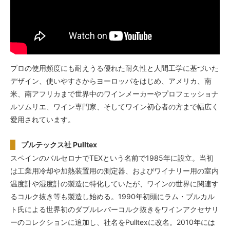
プロの使用頻度にも耐えうる優れた耐久性と人間工学に基づいた
デザイン、使いやすさからヨーロッパをはじめ、アメリカ、南
米、南アフリカまで世界中のワインメーカーやプロフェッショナ
ルソムリエ、ワイン専門家、そしてワイン初心者の方まで幅広く
愛用されています。
プルテックス社 Pulltex
スペインのバルセロナでTEXという名前で1985年に設立。当初
は工業用冷却や加熱装置用の測定器、およびワイナリー用の室内
温度計や湿度計の製造に特化していたが、ワインの世界に関連す
るコルク抜き等も製造し始める。1990年初頭にラム・ブルカル
ト氏による世界初のダブルレバーコルク抜きをワインアクセサリ
ーのコレクションに追加し、社名をPulltexに改名。2010年には