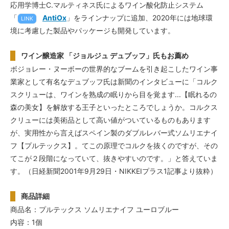
応用学博士C.マルティネス氏によるワイン酸化防止システム
「
AntiOx
」をラインナップに追加、2020年には地球環
LINK
境に考慮した製品やパッケージも開発しています。
ワイン醸造家 「ジョルジュ デュブッフ」氏もお薦め
ボジョレー・ヌーボーの世界的なブームを引き起こしたワイン事
業家として有名なデュブッフ氏は新聞のインタビューに「コルク
スクリューは、ワインを熟成の眠りから目を覚ます...【眠れるの
森の美女】を解放する王子といったところでしょうか。コルクス
クリューには美術品として高い値がついているものもあります
が、実用性から言えばスペイン製のダブルレバー式ソムリエナイ
フ【プルテックス】。てこの原理でコルクを抜くのですが、その
てこが２段階になっていて、抜きやすいのです。」と答えていま
す。（日経新聞2001年9月29日・NIKKEIプラス1記事より抜粋）
商品詳細
商品名：プルテックス ソムリエナイフ ユーロブルー
内容：1個