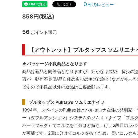
0
件のレビュー
シャンパンアクセサリー特集
ボトルバッグ・木箱など
古酒を
ク
858円(税込)
その他のアイテム
56
ポイント還元
【アウトレット】プルタップス ソムリエナ
★パッケージ不良商品となります
商品は新品と同等品となりますが、細かなキズや、多少の
万が一動作不良(製品自体の多少のキズは除く)などがあっ
ですので不良品以外の返品はご容赦願います。
プルタップス Pulltap’s ソムリエナイフ
1994年、スペインのPulltex社とバルセロナ在住の発
ー（ダブルアクション）システムのソムリエナイフ「プルタ
バー（フック）でコルクを半分ほど持ち上げ、2段目のレバ
が可能です。2回に分けてコルクを抜くため、長いコルクも