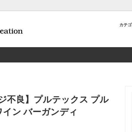
カテ
ナイフ | 抜くアイテム
規約および返品・商品販売条件に
ワインオープナー | 抜くアイテ
配送・送料・決済について
CORAVIN コラヴァン
重要事項
ワイン雑貨
INEX/HTT
日本酒用アイテム
リーデル
ーラギオールの偽物にご注意くだ
サイトマップ
ドア特集
村硝子店
送料無料まであとちょっと
東洋佐々木ガラス
品
ェフ＆ソムリエ
ソムリエ必需品・試験対策
トライタン(樹脂)製 グラ
換決済不可地域一覧（佐川急便）
WAC延長保証のご案内
のトラブル対処グッズ
手入れアイテム
ソムリエ合格祝いにオススメ
シャトーラギオール
ジ不良】プルテックス プル
フスキー
ルテックス
便利なデジものグッズ
その他のソムリエナイフ
ワイン バーガンディ
ワイングッズ集
の他のワインオープナー
お買い物でJALマイルがたまる
シャンパンオープナー
ィにオススメアイテム
トッパー・ラック・セラー
お急ぎ便対象商品
味が変わるアイテム