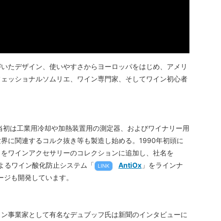
づいたデザイン、使いやすさからヨーロッパをはじめ、アメリ
フェッショナルソムリエ、ワイン専門家、そしてワイン初心者
。当初は工業用冷却や加熱装置用の測定器、およびワイナリー用
界に関連するコルク抜き等も製造し始める。1990年初頭に
きをワインアクセサリーのコレクションに追加し、社名を
氏によるワイン酸化防止システム「
AntiOx
」をラインナ
LINK
ケージも開発しています。
イン事業家として有名なデュブッフ氏は新聞のインタビューに