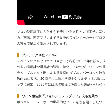
プロの使用頻度にも耐えうる優れた耐久性と人間工学に基
カ、南米、南アフリカまで世界中のワインメーカーやプロ
の方まで幅広く愛用されています。
プルテックス社 Pulltex
スペインのバルセロナでTEXという名前で1985年に設立
の室内温度計や湿度計の製造に特化していたが、ワインの世
ラム・ブルカルト氏による世界初のダブルレバーコルク抜
Pulltexに改名。2010年には応用学博士C.マルティネス
ップに追加、2020年には地球環境に考慮した製品やパッ
ワイン醸造家「ジョルジュ デュブッフ」氏もお薦め
ボジョレー・ヌーボーの世界的なブームを引き起こしたワ