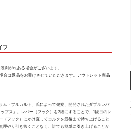
楽しむ
ーラー・スピッティング他
ワインのアクセサリー
敬老の日におすすめギフト
イフ
塗装剥がれある場合がございます。
た場合は返品をお受けさせていただきます。アウトレット商品
明家「ラム・ブルカルト」氏によって発案、開発されたダブルレバ
ップス」。レバー（フック）を2段にすることで、1段目のレ
ー（フック）にかけ直してコルクを最後まで持ち上げること
無理やり引き抜くことなく、誰でも簡単に引き上げることが