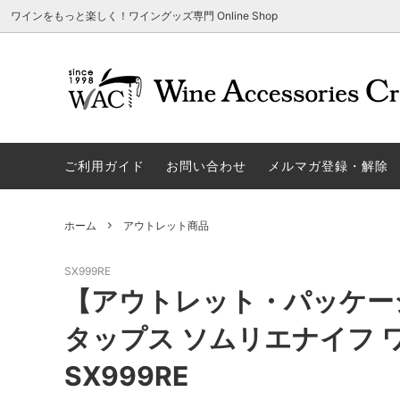
ワインをもっと楽しく！ワイングッズ専門 Online Shop
アウトレット商品
グラスウェア | 飲むアイテム
ご利用方法
ギフト
ソムリエ
ご利用
関する
ご利用ガイド
お問い合わせ
メルマガ登録・解除
勉・遊・楽アイテム
ザルト・デンクアート
売れ筋
W
旧サイト発行のクーポンについて
シャト
ネーム入れ可能商品
レーマン（ラ・マルヌ）
アウト
木
さい
ホーム
アウトレット商品
ホワイトデーギフトにおすすめ
シュトルッツル
限定商
シ
ワインとコーヒーの美味しい関係
代金引
SX999RE
ブライダルギフトにおすすめ商品
ロックグラス、タンブラーなど
コルク
お
【アウトレット・パッケー
雑誌&WEB掲載商品集
LIGNE W
スワロ
プ
タップス ソムリエナイフ 
ユニーク商品
古いコルク用 ワインオープナー
家飲み
そ
SX999RE
冷やす系アイテム
酸化防止アイテム
パーテ
ス