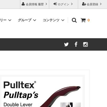
会員情報 履歴
ログイン
会員登録
ゴリー
グループ
コンテンツ
0
ム
酸化防止保存等アイテム
よくあるご質問
ロブマイヤー
ブランド・メーカー・種類別
ツヴィーゼル
ギフトラッピングについて
グッドデザイン受賞商品
シュピゲラウ
ス
お得な大口セット
その他のグラスウェア
ご注文時の会員登録方法
左利き用グッズ
クロ ラギオール
マグナムボトル用グッズ
ル・クルーゼ ワインオープナー
お祝い・記念品にオススメ
コレクション(ラベル,コルク等)
試飲会・ワイン会におすすめ商品
勉強・遊ぶアイテム