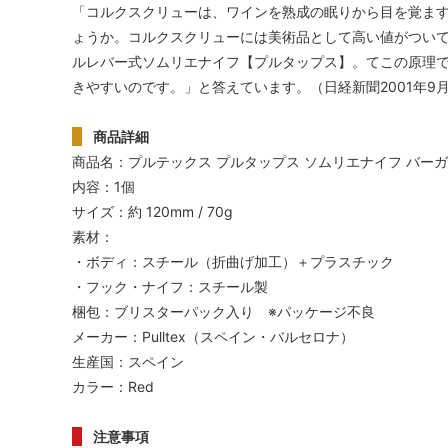
「コルクスクリューは、ワインを熟成の眠りから目を覚ます
ょうか。コルクスクリューには美術品として高い値がつい
ルレバー式ソムリエナイフ【プルタップス】。てこの原理
きやすいのです。」と答えています。（日経新聞2001年9月2
商品詳細
商品名：プルテックス プルタップス ソムリエナイフ バー
内容：1個
サイズ：約 120mm / 70g
素材：
・ボディ：スチール（折曲げ加工）＋プラスチック
・フック・ナイフ：スチール製
梱包：ブリスターパック入り ※パッケージ不良
メーカー：Pulltex（スペイン・バルセロナ）
生産国：スペイン
カラー：Red
注意事項