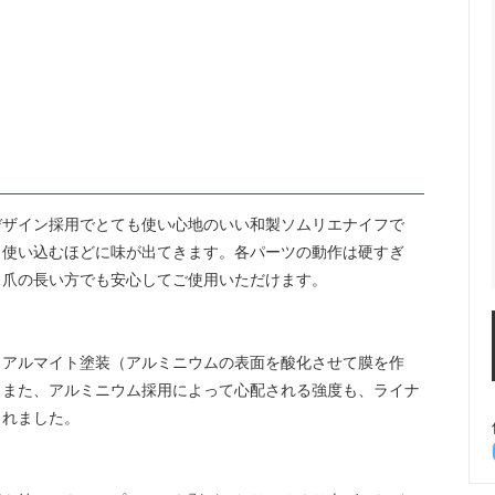
楽しむ
ーラー・スピッティング他
ワインのアクセサリー
敬老の日におすすめギフト
デザイン採用でとても使い心地のいい和製ソムリエナイフで
し使い込むほどに味が出てきます。各パーツの動作は硬すぎ
、爪の長い方でも安心してご使用いただけます。
もアルマイト塗装（アルミニウムの表面を酸化させて膜を作
。また、アルミニウム採用によって心配される強度も、ライナ
されました。