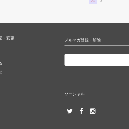
30
31
認・変更
メルマガ登録・解除
る
せ
ソーシャル