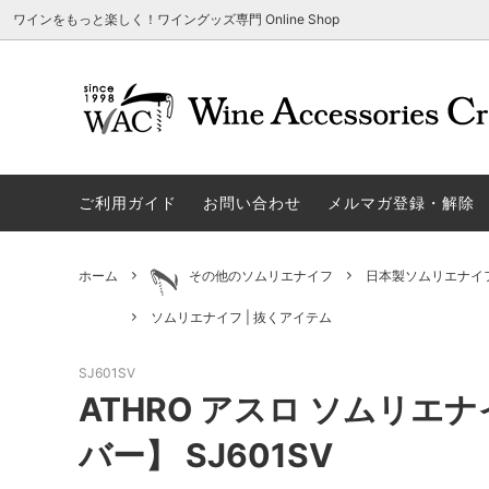
ワインをもっと楽しく！ワイングッズ専門 Online Shop
アウトレット商品
グラスウェア | 飲むアイテム
ご利用方法
ギフト
ソムリエ
ご利用
関する
ご利用ガイド
お問い合わせ
メルマガ登録・解除
勉・遊・楽アイテム
ザルト・デンクアート
売れ筋
W
旧サイト発行のクーポンについて
シャト
ネーム入れ可能商品
レーマン（ラ・マルヌ）
アウト
木
さい
ホーム
その他のソムリエナイフ
日本製ソムリエナイ
ホワイトデーギフトにおすすめ
シュトルッツル
限定商
シ
ワインとコーヒーの美味しい関係
代金引
ソムリエナイフ | 抜くアイテム
ブライダルギフトにおすすめ商品
ロックグラス、タンブラーなど
コルク
お
SJ601SV
雑誌&WEB掲載商品集
LIGNE W
スワロ
プ
ATHRO アスロ ソムリエ
ユニーク商品
古いコルク用 ワインオープナー
家飲み
そ
バー】 SJ601SV
冷やす系アイテム
酸化防止アイテム
パーテ
ス