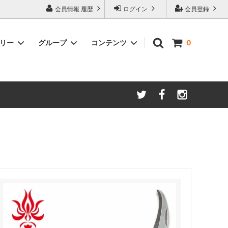
会員情報 履歴
ログイン
会員登録
ゴリー
グループ
コンテンツ
0
ム
酸化防止保存等アイテム
よくあるご質問
ロブマイヤー
ブランド・メーカー・種類別
ツヴィーゼル
ギフトラッピングについて
グッドデザイン受賞商品
シュピゲラウ
ス
お得な大口セット
その他のグラスウェア
ご注文時の会員登録方法
左利き用グッズ
クロ ラギオール
マグナムボトル用グッズ
ル・クルーゼ ワインオープナー
お祝い・記念品にオススメ
コレクション(ラベル,コルク等)
試飲会・ワイン会におすすめ商品
勉強・遊ぶアイテム