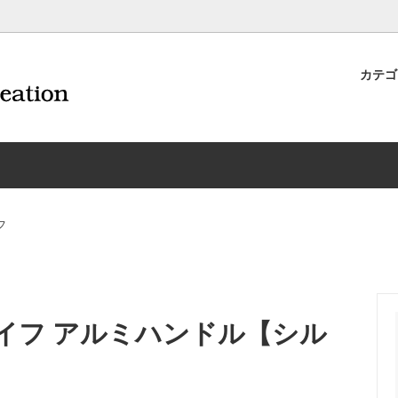
カテ
ナイフ | 抜くアイテム
規約および返品・商品販売条件に
ワインオープナー | 抜くアイテ
配送・送料・決済について
CORAVIN コラヴァン
重要事項
ワイン雑貨
INEX/HTT
日本酒用アイテム
リーデル
ーラギオールの偽物にご注意くだ
サイトマップ
ドア特集
村硝子店
送料無料まであとちょっと
東洋佐々木ガラス
フ
品
ェフ＆ソムリエ
ソムリエ必需品・試験対策
トライタン(樹脂)製 グラ
換決済不可地域一覧（佐川急便）
WAC延長保証のご案内
のトラブル対処グッズ
手入れアイテム
ソムリエ合格祝いにオススメ
シャトーラギオール
フスキー
ルテックス
便利なデジものグッズ
その他のソムリエナイフ
ナイフ アルミハンドル【シル
ワイングッズ集
の他のワインオープナー
お買い物でJALマイルがたまる
シャンパンオープナー
ィにオススメアイテム
トッパー・ラック・セラー
お急ぎ便対象商品
味が変わるアイテム