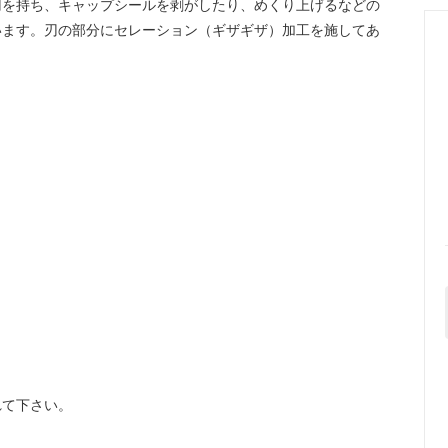
刃を持ち、キャップシールを剥がしたり、めくり上げるなどの
います。刃の部分にセレーション（ギザギザ）加工を施してあ
。
れて下さい。