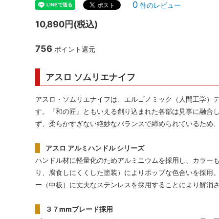
0
件のレビュー
シャンパンアクセサリー特集
ボトルバッグ・木箱など
古酒を
ク
10,890円(税込)
その他のアイテム
756
ポイント還元
アスロ ソムリエナイフ
アスロ・ソムリエナイフは、エルゴノミック（人間工学）
す。『和の匠』ともいえる創り込まれた各部は見事に融合
ず、柔らかすぎない絶妙なバランスで締められているため
アスロ アルミハンドル シリーズ
ハンドル材に軽量化のためアルミニウムを採用し、カラー
り、腐食しにくくした塗装）によりポップな色合いを採用
ー（中板）に丈夫なステンレスを採用することにより解消
３７mmブレード採用