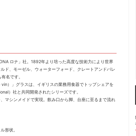
におすすめ
ーラー・スピッティング他
ワインのアクセサリー
古酒を楽しむ
NA ロナ」社。1892年より培った高度な技術力により世界
ナルド、モーゼル、ウォーターフォード、クレートアンドバレ
も有名です。
e vin）」グラスは、イギリスの業務用食器でトップシェアを
national）社と共同開発されたシリーズです。
を、マシンメイドで実現。飲み口から脚、台座に至るまで流れ
ウル形状。