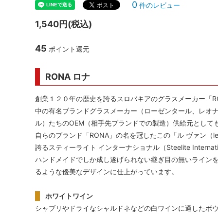
0
件のレビュー
シャンパンアクセサリー特集
ボトルバッグ・木箱など
父の日
ク
1,540円(税込)
その他のアイテム
45
ポイント還元
RONA ロナ
創業１２０年の歴史を誇るスロバキアのグラスメーカー「RO
中の有名ブランドグラスメーカー（ローゼンタール、レオ
ル）たちのOEM（相手先ブランドでの製造）供給元として
自らのブランド「RONA」の名を冠したこの「ル ヴァン（l
誇るスティーライト インターナショナル（Steelite Inter
ハンドメイドでしか成し遂げられない継ぎ目の無いライン
るような優美なデザインに仕上がっています。
ホワイトワイン
シャブリやドライなシャルドネなどの白ワインに適したボ