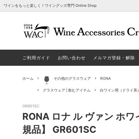
ワインをもっと楽しく！ワイングッズ専門 Online Shop
アウトレット商品
グラスウェア | 飲むアイテム
ご利用方法
ギフト
ソムリエ
ご利用
関する
ご利用ガイド
お問い合わせ
メルマガ登録・解除
勉・遊・楽アイテム
ザルト・デンクアート
売れ筋
W
旧サイト発行のクーポンについて
シャト
ネーム入れ可能商品
レーマン（ラ・マルヌ）
アウト
木
さい
ホーム
その他のグラスウェア
RONA
ホワイトデーギフトにおすすめ
シュトルッツル
限定商
シ
ワインとコーヒーの美味しい関係
代金引
グラスウェア | 飲むアイテム
白ワイン用（ドライ系
ブライダルギフトにおすすめ商品
ロックグラス、タンブラーなど
コルク
お
GR601SC
雑誌&WEB掲載商品集
LIGNE W
スワロ
プ
RONA ロナ ル ヴァン ホ
ユニーク商品
古いコルク用 ワインオープナー
家飲み
そ
規品】 GR601SC
冷やす系アイテム
酸化防止アイテム
パーテ
ス