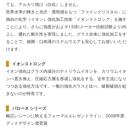
ても、アルカリ焼け（白化）しません。
世界水準の輝きと光沢・透明感をもつ「ファインクリスタル」に
独自の化学（イオン）強化加工技術「イオンストロング」を施す
ことにより、さらに強度がおよそ1.5倍(メーカー比較試験より)向
上し、優れた耐久性を実現しました。グラス全体に強化加工をす
ることで、細脚・口肉薄のステムウエアも安心してお使いいただ
けます。
イオンストロング
イオン強化はグラス内成分のナトリウムイオンを、カリウムイオ
ンへ置き換え、圧縮応力層を形成し強化をする、近年主流になり
つつある強化方法です。一般の強化ガラスと比べ、破裂破損が起
きないのが特長です。
パローネ シリーズ
幅広いシーンに映えるフォーマルエレガントライン。2008年度
グッドデザイン賞受賞