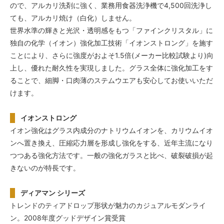
ので、アルカリ洗剤に強く、業務用食器洗浄機で4,500回洗浄し
ても、アルカリ焼け（白化）しません。
世界水準の輝きと光沢・透明感をもつ「ファインクリスタル」に
独自の化学（イオン）強化加工技術「イオンストロング」を施す
ことにより、さらに強度がおよそ1.5倍(メーカー比較試験より)向
上し、優れた耐久性を実現しました。グラス全体に強化加工をす
ることで、細脚・口肉薄のステムウエアも安心してお使いいただ
けます。
イオンストロング
イオン強化はグラス内成分のナトリウムイオンを、カリウムイオ
ンへ置き換え、圧縮応力層を形成し強化をする、近年主流になり
つつある強化方法です。一般の強化ガラスと比べ、破裂破損が起
きないのが特長です。
ディアマン シリーズ
トレンドのティアドロップ形状が魅力のカジュアルモダンライ
ン。2008年度グッドデザイン賞受賞