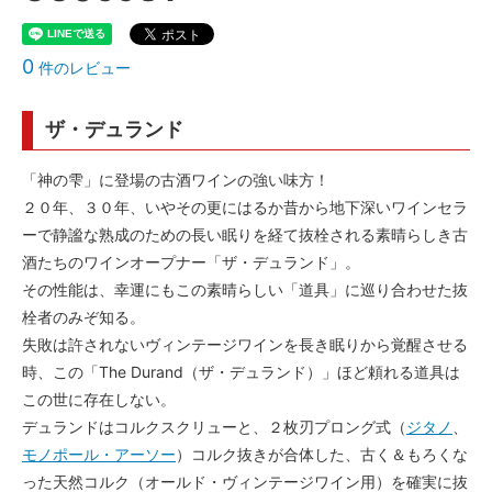
0
件のレビュー
ザ・デュランド
「神の雫」に登場の古酒ワインの強い味方！
２０年、３０年、いやその更にはるか昔から地下深いワインセラ
ーで静謐な熟成のための長い眠りを経て抜栓される素晴らしき古
酒たちのワインオープナー「ザ・デュランド」。
その性能は、幸運にもこの素晴らしい「道具」に巡り合わせた抜
栓者のみぞ知る。
失敗は許されないヴィンテージワインを長き眠りから覚醒させる
時、この「The Durand（ザ・デュランド）」ほど頼れる道具は
この世に存在しない。
デュランドはコルクスクリューと、２枚刃プロング式（
ジタノ
、
モノポール・アーソー
）コルク抜きが合体した、古く＆もろくな
った天然コルク（オールド・ヴィンテージワイン用）を確実に抜