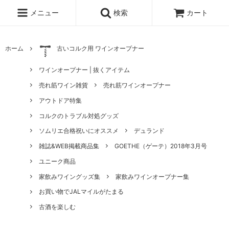
メニュー
検索
カート
ホーム
古いコルク用 ワインオープナー
ワインオープナー | 抜くアイテム
売れ筋ワイン雑貨
売れ筋ワインオープナー
アウトドア特集
コルクのトラブル対処グッズ
ソムリエ合格祝いにオススメ
デュランド
雑誌&WEB掲載商品集
GOETHE（ゲーテ）2018年3月号
ユニーク商品
家飲みワイングッズ集
家飲みワインオープナー集
お買い物でJALマイルがたまる
古酒を楽しむ