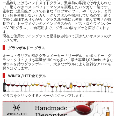
一品創り上げるハンドメイドグラス。数年前の常識では考えられな
い、驚くべきコストパフォーマンスを実現したハンガリー製です。
素材には最高級グラスで有名な「ロブマイヤー」や「ザルト」と同
じ（鉛を使用しない）カリ・クリスタルを採用しているので、薄く
て軽く繊細でありながら、グラス洗浄機にも使用可能な丈夫さが特
長です。トップメゾンのメイングラスから、ビストロやワインバー
のVIP用グラス、ご自宅用まで、グラスの幅をグッと広げてくれま
す。
現在ご使用のワイングラスと是非飲み比べて頂きたいオススメのグ
ラスです。
グランボルドー グラス
オーストラリアの有名グラスメーカー「リーデル」のボルドー・グ
ラン・クリュよりも容量が190mlも多い、最大容量1,050mlの大きな
ボウルを持つグランボルドー。大きなボウルにより複雑なアロマを
解きほぐします。
WINEX / HTT 全モデル
グラスをクリックするとページにジャンプします。