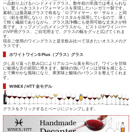
一品創り上げるハンドメイドグラス。数年前の常識では考えられな
い、驚くべきコストパフォーマンスを実現したハンガリー製です。
素材には最高級グラスで有名な「ロブマイヤー」や「ザルト」と同
じ（鉛を使用しない）カリ・クリスタルを採用しているので、薄く
て軽く繊細でありながら、グラス洗浄機にも使用可能な丈夫さが特
長です。トップメゾンのメイングラスから、ビストロやワインバー
のVIP用グラス、ご自宅用まで、グラスの幅をグッと広げてくれま
す。
現在ご使用のワイングラスと是非飲み比べて頂きたいオススメのグ
ラスです。
ホワイトワインS Plus（プラス）グラス
少し反り返った飲み口によりアルコール臭を和らげ、ワインを甘味
に敏感な舌の前部に導きます。酸味の強いワインは甘味を感じるこ
とで爽やかな風味になり、果実味と酸味のバランスを整えてくれま
す。
WINEX / HTT 全モデル
グラスをクリックするとページにジャンプします。