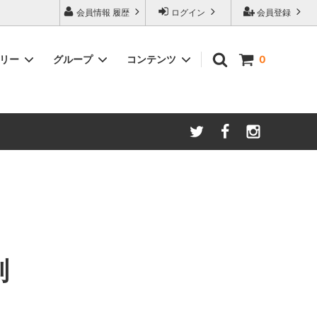
会員情報 履歴
ログイン
会員登録
ゴリー
グループ
コンテンツ
0
ム
酸化防止保存等アイテム
よくあるご質問
ロブマイヤー
ブランド・メーカー・種類別
ツヴィーゼル
ギフトラッピングについて
グッドデザイン受賞商品
シュピゲラウ
ス
お得な大口セット
その他のグラスウェア
ご注文時の会員登録方法
左利き用グッズ
クロ ラギオール
マグナムボトル用グッズ
ル・クルーゼ ワインオープナー
別
お祝い・記念品にオススメ
コレクション(ラベル,コルク等)
試飲会・ワイン会におすすめ商品
勉強・遊ぶアイテム