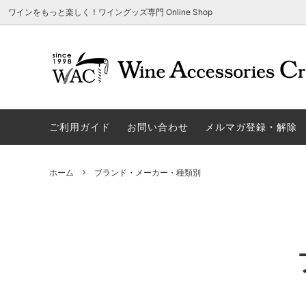
ワインをもっと楽しく！ワイングッズ専門 Online Shop
アウトレット商品
グラスウェア | 飲むアイテム
ご利用方法
ギフト
ソムリエ
ご利用
関する
ご利用ガイド
お問い合わせ
メルマガ登録・解除
勉・遊・楽アイテム
ザルト・デンクアート
売れ筋
W
旧サイト発行のクーポンについて
シャト
ネーム入れ可能商品
レーマン（ラ・マルヌ）
アウト
木
さい
ホーム
ブランド・メーカー・種類別
ホワイトデーギフトにおすすめ
シュトルッツル
限定商
シ
ワインとコーヒーの美味しい関係
代金引
ブライダルギフトにおすすめ商品
ロックグラス、タンブラーなど
コルク
お
雑誌&WEB掲載商品集
LIGNE W
スワロ
プ
ユニーク商品
古いコルク用 ワインオープナー
家飲み
そ
冷やす系アイテム
酸化防止アイテム
パーテ
ス