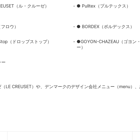
CREUSET（ル・クルーゼ）
● Pulltex（プルテックス）
におすすめ
ーラー・スピッティング他
ワインのアクセサリー
古酒を楽しむ
w（フロウ）
● BORDEX（ボルデックス）
opStop（ドロップストップ）
●GOYON-CHAZEAU（ゴヨ
ー）
ラー
LE CREUSET）や、デンマークのデザイン会社メニュー（menu）、