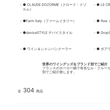
● CLAUDE DOZORME（クロード・ドゾ
● LE 
シャンパンアクセサリー特集
ボトルバッグ・木箱など
父の日
ク
ルム）
その他のアイテム
●Farm Italy（ファームイタリー）
● flo
●deviceSTYLE デバイスタイル
● Dr
● ワイン＆シャンパンクーラー
● ポア
世界のワイングッズをブランド別でご紹介
フランスのホーロー鍋で有名なル・クルーゼ（
別でご紹介致します。
304
全
商品