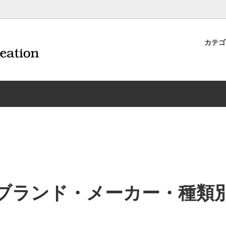
カテ
ナイフ | 抜くアイテム
規約および返品・商品販売条件に
ワインオープナー | 抜くアイテ
配送・送料・決済について
CORAVIN コラヴァン
重要事項
ワイン雑貨
INEX/HTT
日本酒用アイテム
リーデル
ーラギオールの偽物にご注意くだ
サイトマップ
ドア特集
村硝子店
送料無料まであとちょっと
東洋佐々木ガラス
品
ェフ＆ソムリエ
ソムリエ必需品・試験対策
トライタン(樹脂)製 グラ
換決済不可地域一覧（佐川急便）
WAC延長保証のご案内
のトラブル対処グッズ
手入れアイテム
ソムリエ合格祝いにオススメ
シャトーラギオール
フスキー
ルテックス
便利なデジものグッズ
その他のソムリエナイフ
ブランド・メーカー・種類
ワイングッズ集
の他のワインオープナー
お買い物でJALマイルがたまる
シャンパンオープナー
ィにオススメアイテム
トッパー・ラック・セラー
お急ぎ便対象商品
味が変わるアイテム