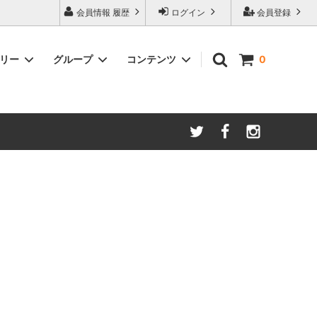
会員情報 履歴
ログイン
会員登録
ゴリー
グループ
コンテンツ
0
ム
酸化防止保存等アイテム
よくあるご質問
ロブマイヤー
ブランド・メーカー・種類別
ツヴィーゼル
ギフトラッピングについて
グッドデザイン受賞商品
シュピゲラウ
ス
お得な大口セット
その他のグラスウェア
ご注文時の会員登録方法
左利き用グッズ
クロ ラギオール
マグナムボトル用グッズ
ル・クルーゼ ワインオープナー
お祝い・記念品にオススメ
コレクション(ラベル,コルク等)
試飲会・ワイン会におすすめ商品
勉強・遊ぶアイテム