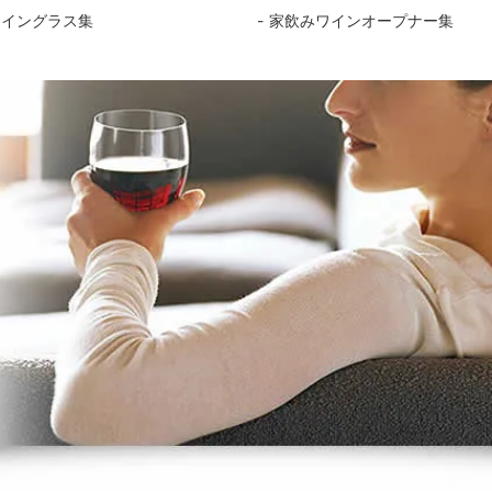
ワイングラス集
家飲みワインオープナー集
におすすめ
ーラー・スピッティング他
ワインのアクセサリー
古酒を楽しむ