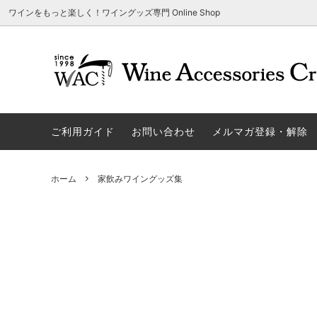
ワインをもっと楽しく！ワイングッズ専門 Online Shop
アウトレット商品
グラスウェア | 飲むアイテム
ご利用方法
ギフト
ソムリエ
ご利用
関する
ご利用ガイド
お問い合わせ
メルマガ登録・解除
勉・遊・楽アイテム
ザルト・デンクアート
売れ筋
W
旧サイト発行のクーポンについて
シャト
ネーム入れ可能商品
レーマン（ラ・マルヌ）
アウト
木
さい
ホーム
家飲みワイングッズ集
ホワイトデーギフトにおすすめ
シュトルッツル
限定商
シ
ワインとコーヒーの美味しい関係
代金引
ブライダルギフトにおすすめ商品
ロックグラス、タンブラーなど
コルク
お
雑誌&WEB掲載商品集
LIGNE W
スワロ
プ
ユニーク商品
古いコルク用 ワインオープナー
家飲み
そ
冷やす系アイテム
酸化防止アイテム
パーテ
ス