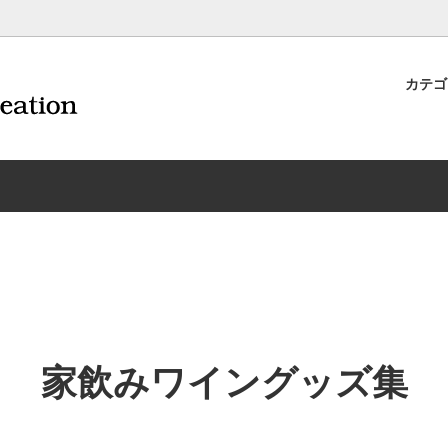
カテ
ナイフ | 抜くアイテム
規約および返品・商品販売条件に
ワインオープナー | 抜くアイテ
配送・送料・決済について
CORAVIN コラヴァン
重要事項
ワイン雑貨
INEX/HTT
日本酒用アイテム
リーデル
ーラギオールの偽物にご注意くだ
サイトマップ
ドア特集
村硝子店
送料無料まであとちょっと
東洋佐々木ガラス
品
ェフ＆ソムリエ
ソムリエ必需品・試験対策
トライタン(樹脂)製 グラ
換決済不可地域一覧（佐川急便）
WAC延長保証のご案内
のトラブル対処グッズ
手入れアイテム
ソムリエ合格祝いにオススメ
シャトーラギオール
フスキー
ルテックス
便利なデジものグッズ
その他のソムリエナイフ
家飲みワイングッズ集
ワイングッズ集
の他のワインオープナー
お買い物でJALマイルがたまる
シャンパンオープナー
ィにオススメアイテム
トッパー・ラック・セラー
お急ぎ便対象商品
味が変わるアイテム