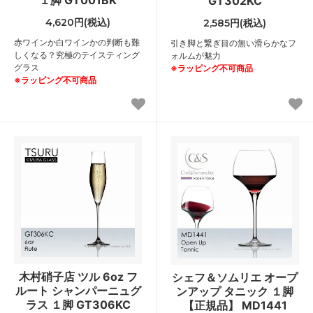
１脚 GT001BK
GT302KC
4,620円(税込)
2,585円(税込)
赤ワインか白ワインかの判断も難
引き脚と繋ぎ目の無い滑らかなフ
しくなる？究極のテイスティング
ォルムが魅力
グラス
※ラッピング不可商品
※ラッピング不可商品
木村硝子店 ツル 6oz フ
シェフ＆ソムリエ オープ
ルート シャンパーニュグ
ンアップ タニック １脚
ラス １脚 GT306KC
【正規品】 MD1441