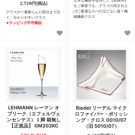
丈夫な繊維を使用した【業務用】
2,728円(税込)
をご家庭でも。グラスの拭き仕上
げに最適なケバの立たない超々極
グラスの一番膨らんだ部分まで注
細繊維クロス
ぐ、分かりやすいグラス
※ラッピング不可商品
LEHMANN レーマン オ
Riedel リーデル マイク
ブリーク（エフェルヴェ
ロファイバー・ポリッシ
ンセンテス）１脚 箱無し
ング・クロス 0010/07
【正規品】 GM202KC
（旧 5010/07）