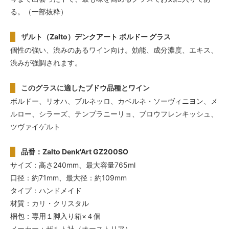
る。（一部抜粋）
ザルト（Zalto）デンクアート ボルドー グラス
個性の強い、渋みのあるワイン向け。効能、成分濃度、エキス、
渋みが強調されます。
このグラスに適したブドウ品種とワイン
ボルドー、リオハ、ブルネッロ、カベルネ・ソーヴィニヨン、メ
ルロー、シラーズ、テンプラニーリョ、ブロウフレンキッシュ、
ツヴァイゲルト
品番：Zalto Denk'Art GZ200SO
サイズ：高さ240mm、最大容量765ml
口径：約71mm、最大径：約109mm
タイプ：ハンドメイド
材質：カリ・クリスタル
梱包：専用１脚入り箱×４個
メーカー：ザルト社（オーストリア）