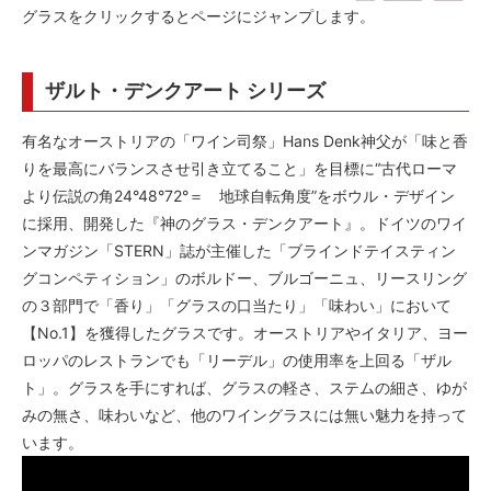
グラスをクリックするとページにジャンプします。
ザルト・デンクアート シリーズ
有名なオーストリアの「ワイン司祭」Hans Denk神父が「味と香
りを最高にバランスさせ引き立てること」を目標に“古代ローマ
より伝説の角24°48°72°＝ 地球自転角度”をボウル・デザイン
に採用、開発した『神のグラス・デンクアート』。ドイツのワイ
ンマガジン「STERN」誌が主催した「ブラインドテイスティン
グコンペティション」のボルドー、ブルゴーニュ、リースリング
の３部門で「香り」「グラスの口当たり」「味わい」において
【No.1】を獲得したグラスです。オーストリアやイタリア、ヨー
ロッパのレストランでも「リーデル」の使用率を上回る「ザル
ト」。グラスを手にすれば、グラスの軽さ、ステムの細さ、ゆが
みの無さ、味わいなど、他のワイングラスには無い魅力を持って
います。