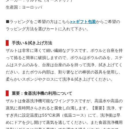
生産国：ヨーロッパ
■ラッピングをご希望の方はこちら
>>ギフト包装
からご希望の
ラッピング方法を選びカートに入れて下さい。
手洗い＆拭き上げ方法
ザルトは非常に薄くて細い繊細なグラスです。ボウルと台座を持
って捻ると簡単に破損しますので、ボウルはボウルのみを、ステ
ムはステムのみを、台座は台座のみを持って洗浄、拭き上げてく
ださい。またボウル内部は、割り箸などの棒状の器具を使用し、
柔らかいスポンジやクロスにて洗浄＆拭き上げてください。
重要：食器洗浄機の利用について
ザルトは食器洗浄機可能なワイングラスですが、高温水や高温の
蒸気に長時間さらされると腐食し白濁します。【重要】洗浄、す
すぎ共に設定温度は55℃未満（低温コース）にて、洗浄後は早
めにドアを少し開けて蒸気を逃してください。また食器洗浄機用