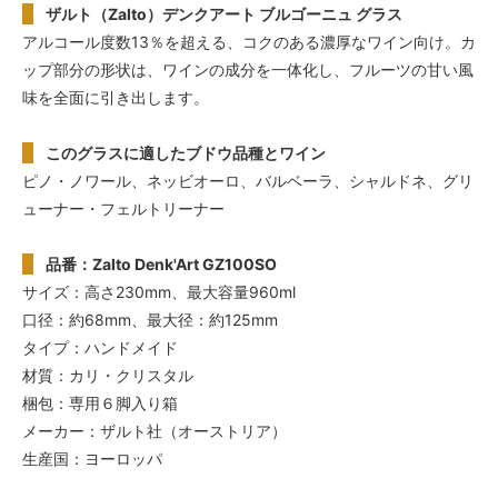
ザルト（Zalto）デンクアート ブルゴーニュ グラス
アルコール度数13％を超える、コクのある濃厚なワイン向け。カ
ップ部分の形状は、ワインの成分を一体化し、フルーツの甘い風
味を全面に引き出します。
このグラスに適したブドウ品種とワイン
ピノ・ノワール、ネッビオーロ、バルベーラ、シャルドネ、グリ
ューナー・フェルトリーナー
品番：Zalto Denk'Art GZ100SO
サイズ：高さ230mm、最大容量960ml
口径：約68mm、最大径：約125mm
タイプ：ハンドメイド
材質：カリ・クリスタル
梱包：専用６脚入り箱
メーカー：ザルト社（オーストリア）
生産国：ヨーロッパ