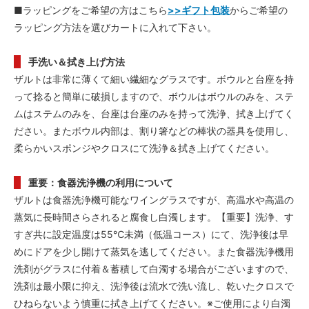
■ラッピングをご希望の方はこちら
>>ギフト包装
からご希望の
ラッピング方法を選びカートに入れて下さい。
手洗い＆拭き上げ方法
ザルトは非常に薄くて細い繊細なグラスです。ボウルと台座を持
って捻ると簡単に破損しますので、ボウルはボウルのみを、ステ
ムはステムのみを、台座は台座のみを持って洗浄、拭き上げてく
ださい。またボウル内部は、割り箸などの棒状の器具を使用し、
柔らかいスポンジやクロスにて洗浄＆拭き上げてください。
重要：食器洗浄機の利用について
ザルトは食器洗浄機可能なワイングラスですが、高温水や高温の
蒸気に長時間さらされると腐食し白濁します。【重要】洗浄、す
すぎ共に設定温度は55℃未満（低温コース）にて、洗浄後は早
めにドアを少し開けて蒸気を逃してください。また食器洗浄機用
洗剤がグラスに付着＆蓄積して白濁する場合がございますので、
洗剤は最小限に抑え、洗浄後は流水で洗い流し、乾いたクロスで
ひねらないよう慎重に拭き上げてください。※ご使用により白濁