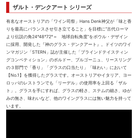
ザルト・デンクアート シリーズ
有名なオーストリアの「ワイン司祭」Hans Denk神父が「味と香
りを最高にバランスさせ引き立てること」を目標に“古代ローマ
より伝説の角24°48°72°＝ 地球自転角度”をボウル・デザイン
に採用、開発した『神のグラス・デンクアート』。ドイツのワイ
ンマガジン「STERN」誌が主催した「ブラインドテイスティン
グコンペティション」のボルドー、ブルゴーニュ、リースリング
の３部門で「香り」「グラスの口当たり」「味わい」において
【No.1】を獲得したグラスです。オーストリアやイタリア、ヨー
ロッパのレストランでも「リーデル」の使用率を上回る「ザル
ト」。グラスを手にすれば、グラスの軽さ、ステムの細さ、ゆが
みの無さ、味わいなど、他のワイングラスには無い魅力を持って
います。