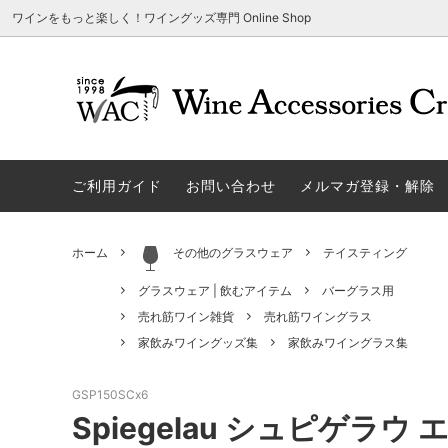
ワインをもっと楽しく！ワイングッズ専門 Online Shop
アウトレット商品
グラスウェア | 飲むアイテム
ご利用方法
ギフト
ソムリエ
ご利用
関する
ご利用ガイド
お問い合わせ
メルマガ登録・解除
勉・遊・楽アイテム
ザルト・デンクアート
売れ筋
W
旧サイト発行のクーポンについて
シャト
ネーム入れ可能商品
レーマン（ラ・マルヌ）
アウト
木
さい
ホーム
その他のグラスウェア
テイスティング
ホワイトデーギフトにおすすめ
シュトルッツル
限定商
シ
ワインとコーヒーの美味しい関係
代金引
グラスウェア | 飲むアイテム
バーグラス用
ブライダルギフトにおすすめ商品
ロックグラス、タンブラーなど
コルク
お
売れ筋ワイン雑貨
売れ筋ワイングラス
家飲みワイングッズ集
家飲みワイングラス集
雑誌&WEB掲載商品集
LIGNE W
スワロ
プ
GSP150SCx6
ユニーク商品
古いコルク用 ワインオープナー
家飲み
そ
Spiegelau シュピゲラ
冷やす系アイテム
酸化防止アイテム
パーテ
ス