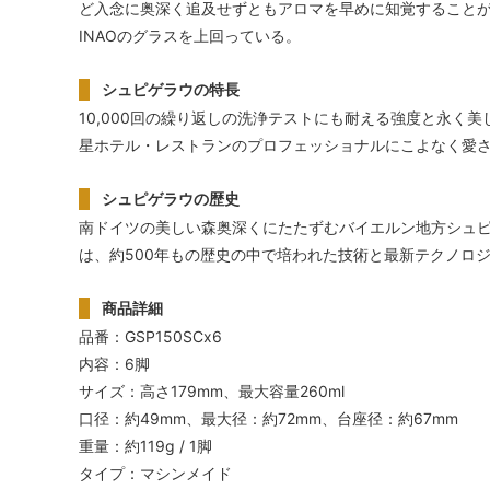
ど入念に奥深く追及せずともアロマを早めに知覚すること
INAOのグラスを上回っている。
シュピゲラウの特長
10,000回の繰り返しの洗浄テストにも耐える強度と永く
星ホテル・レストランのプロフェッショナルにこよなく愛
シュピゲラウの歴史
南ドイツの美しい森奥深くにたたずむバイエルン地方シュピ
は、約500年もの歴史の中で培われた技術と最新テクノロ
商品詳細
品番：GSP150SCx6
内容：6脚
サイズ：高さ179mm、最大容量260ml
口径：約49mm、最大径：約72mm、台座径：約67mm
重量：約119g / 1脚
タイプ：マシンメイド