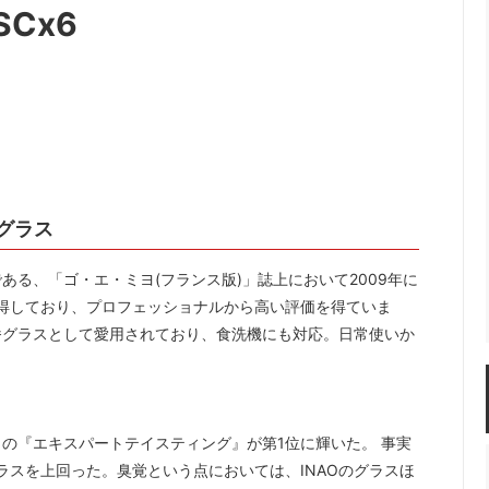
SCx6
楽しむ
ーラー・スピッティング他
ワインのアクセサリー
敬老の日におすすめギフト
グラス
る、「ゴ・エ・ミヨ(フランス版)」誌上において2009年に
得しており、プロフェッショナルから高い評価を得ていま
番グラスとして愛用されており、食洗機にも対応。日常使いか
の『エキスパートテイスティング』が第1位に輝いた。 事実
ラスを上回った。臭覚という点においては、INAOのグラスほ