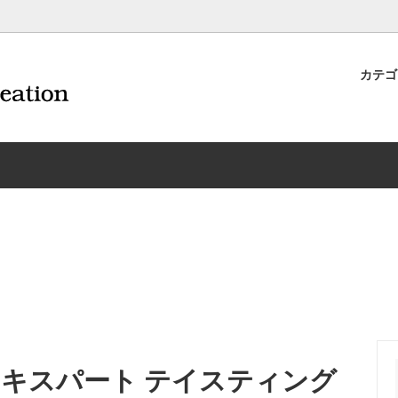
カテ
ナイフ | 抜くアイテム
規約および返品・商品販売条件に
ワインオープナー | 抜くアイテ
配送・送料・決済について
CORAVIN コラヴァン
重要事項
ワイン雑貨
INEX/HTT
日本酒用アイテム
リーデル
ーラギオールの偽物にご注意くだ
サイトマップ
ドア特集
村硝子店
送料無料まであとちょっと
東洋佐々木ガラス
品
ェフ＆ソムリエ
ソムリエ必需品・試験対策
トライタン(樹脂)製 グラ
換決済不可地域一覧（佐川急便）
WAC延長保証のご案内
のトラブル対処グッズ
手入れアイテム
ソムリエ合格祝いにオススメ
シャトーラギオール
フスキー
ルテックス
便利なデジものグッズ
その他のソムリエナイフ
ワイングッズ集
の他のワインオープナー
お買い物でJALマイルがたまる
シャンパンオープナー
ウ エキスパート テイスティング
ィにオススメアイテム
トッパー・ラック・セラー
お急ぎ便対象商品
味が変わるアイテム