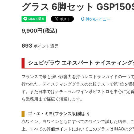
グラス 6脚セット GSP150
シャンパンアクセサリー特集
ボトルバッグ・木箱など
古酒を
ク
0
件のレビュー
その他のアイテム
9,900円(税込)
693
ポイント還元
シュピゲラウ エキスパート テイスティング
フランスで最も強い影響力を持つレストランガイドの一つであ
行われた、テイスティンググラスの比較テストで第1位を獲
す。また日本ではナチュラルワイン系ビストロを中心に定
ら業務用まで幅広く活躍します。
ゴ・エ・ミヨ(フランス版)誌より
赤ワイン、白ワインともにすべてのワインで試した結果、こ
上、すべての評価ポイントにおいてこのグラスはINAOのグ