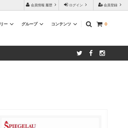
会員情報 履歴
ログイン
会員登録
ゴリー
グループ
コンテンツ
0
ム
酸化防止保存等アイテム
よくあるご質問
ロブマイヤー
ブランド・メーカー・種類別
ツヴィーゼル
ギフトラッピングについて
グッドデザイン受賞商品
シュピゲラウ
ス
お得な大口セット
その他のグラスウェア
ご注文時の会員登録方法
左利き用グッズ
クロ ラギオール
マグナムボトル用グッズ
ル・クルーゼ ワインオープナー
お祝い・記念品にオススメ
コレクション(ラベル,コルク等)
試飲会・ワイン会におすすめ商品
勉強・遊ぶアイテム