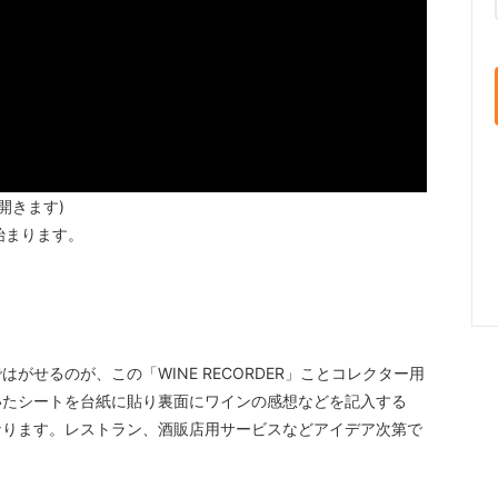
開きます)
始まります。
せるのが、この「WINE RECORDER」ことコレクター用
いたシートを台紙に貼り裏面にワインの感想などを記入する
なります。レストラン、酒販店用サービスなどアイデア次第で