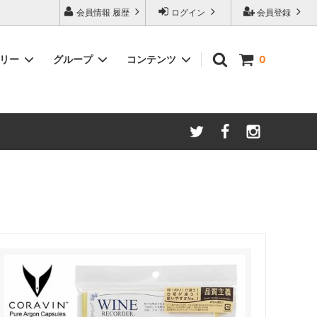
会員情報 履歴
ログイン
会員登録
ゴリー
グループ
コンテンツ
0
ム
酸化防止保存等アイテム
よくあるご質問
ロブマイヤー
ブランド・メーカー・種類別
ツヴィーゼル
ギフトラッピングについて
グッドデザイン受賞商品
シュピゲラウ
ス
お得な大口セット
その他のグラスウェア
ご注文時の会員登録方法
左利き用グッズ
クロ ラギオール
マグナムボトル用グッズ
ル・クルーゼ ワインオープナー
お祝い・記念品にオススメ
コレクション(ラベル,コルク等)
試飲会・ワイン会におすすめ商品
勉強・遊ぶアイテム