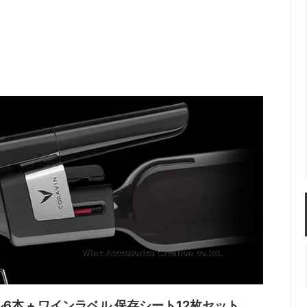
におすすめ
ーラー・スピッティング他
ワインのアクセサリー
古酒を楽しむ
ル6本 + ワインラベル 保存シート12枚セット