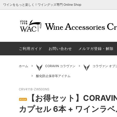
ワインをもっと楽しく！ワイングッズ専門 Online Shop
アウトレット商品
グラスウェア | 飲むアイテム
ご利用方法
ギフト
ソムリエ
ご利用
関する
ご利用ガイド
お問い合わせ
メルマガ登録・解除
勉・遊・楽アイテム
ザルト・デンクアート
売れ筋
W
旧サイト発行のクーポンについて
シャト
ネーム入れ可能商品
レーマン（ラ・マルヌ）
アウト
木
さい
ホーム
CORAVIN コラヴァン
コラヴァン オプ
ホワイトデーギフトにおすすめ
シュトルッツル
限定商
シ
ワインとコーヒーの美味しい関係
代金引
酸化防止保存等アイテム
ブライダルギフトにおすすめ商品
ロックグラス、タンブラーなど
コルク
お
CRV4118-ZW500NS
雑誌&WEB掲載商品集
LIGNE W
スワロ
プ
【お得セット】CORAVI
ユニーク商品
古いコルク用 ワインオープナー
家飲み
そ
カプセル 6本 + ワインラベ
冷やす系アイテム
酸化防止アイテム
パーテ
ス