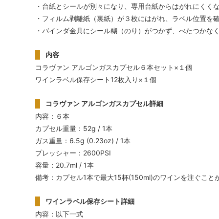
・台紙とシールが別々になり、専用台紙からはがれにくく
・フィルム剥離紙（裏紙）が３枚にはがれ、ラベル位置を
・バインダ金具にシール糊（のり）がつかず、べたつかな
内容
コラヴァン アルゴンガスカプセル６本セット×１個
ワインラベル保存シート12枚入り×１個
コラヴァン アルゴンガスカプセル詳細
内容：６本
カプセル重量：52g / 1本
ガス重量：6.5g (0.23oz) / 1本
プレッシャー：2600PSI
容量：20.7ml / 1本
備考：カプセル1本で最大15杯(150ml)のワインを注ぐこと
ワインラベル保存シート詳細
内容：以下一式