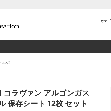
カテ
ナイフ | 抜くアイテム
規約および返品・商品販売条件に
ワインオープナー | 抜くアイテ
配送・送料・決済について
CORAVIN コラヴァン
重要事項
ワイン雑貨
INEX/HTT
日本酒用アイテム
リーデル
ーラギオールの偽物にご注意くだ
サイトマップ
ドア特集
村硝子店
送料無料まであとちょっと
東洋佐々木ガラス
ション品
品
ェフ＆ソムリエ
ソムリエ必需品・試験対策
トライタン(樹脂)製 グラ
換決済不可地域一覧（佐川急便）
WAC延長保証のご案内
のトラブル対処グッズ
手入れアイテム
ソムリエ合格祝いにオススメ
シャトーラギオール
フスキー
ルテックス
便利なデジものグッズ
その他のソムリエナイフ
N コラヴァン アルゴンガス
ワイングッズ集
の他のワインオープナー
お買い物でJALマイルがたまる
シャンパンオープナー
ル 保存シート 12枚 セット
ィにオススメアイテム
トッパー・ラック・セラー
お急ぎ便対象商品
味が変わるアイテム