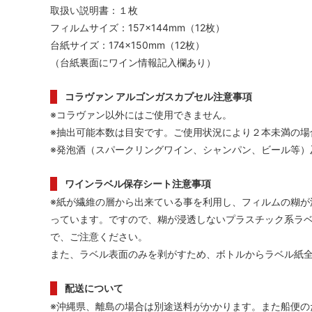
取扱い説明書：１枚
フィルムサイズ：157×144mm（12枚）
台紙サイズ：174×150mm（12枚）
（台紙裏面にワイン情報記入欄あり）
コラヴァン アルゴンガスカプセル注意事項
※コラヴァン以外にはご使用できません。
※抽出可能本数は目安です。ご使用状況により２本未満の場
※発泡酒（スパークリングワイン、シャンパン、ビール等）
ワインラベル保存シート注意事項
※紙が繊維の層から出来ている事を利用し、フィルムの糊が
っています。ですので、糊が浸透しないプラスチック系ラ
で、ご注意ください。
また、ラベル表面のみを剥がすため、ボトルからラベル紙
配送について
※沖縄県、離島の場合は別途送料がかかります。また船便の