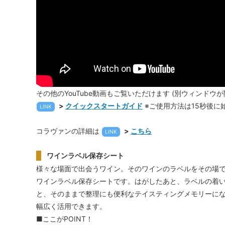
その他のYouTube動画もご覧いただけます (別ウィンドウが
>
クイックスタートガイド
※ご使用方法は15秒後に
LINK
コラヴァンの詳細は
>
こちら
LINK
ワインラベル保存シート
様々な場面で出会うワイン。そのワインのラベルをその場ではが
ワインラベル保存シートです。はがしたあと、ラベルの着
と、そのままで整理にも便利なテイスティングメモリーに
幅広く活用できます。
■ここがPOINT！