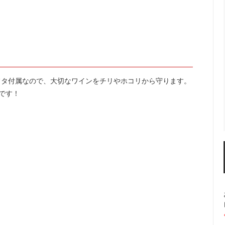
におすすめ
ーラー・スピッティング他
ワインのアクセサリー
古酒を楽しむ
フタ付属なので、大切なワインをチリやホコリから守ります。
です！