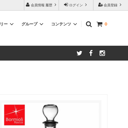
会員情報 履歴
ログイン
会員登録
ゴリー
グループ
コンテンツ
0
ム
酸化防止保存等アイテム
よくあるご質問
ロブマイヤー
ブランド・メーカー・種類別
ツヴィーゼル
ギフトラッピングについて
グッドデザイン受賞商品
シュピゲラウ
ス
お得な大口セット
その他のグラスウェア
ご注文時の会員登録方法
左利き用グッズ
クロ ラギオール
マグナムボトル用グッズ
ル・クルーゼ ワインオープナー
お祝い・記念品にオススメ
コレクション(ラベル,コルク等)
試飲会・ワイン会におすすめ商品
勉強・遊ぶアイテム