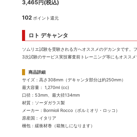
3,465円(税込)
シャンパンアクセサリー特集
ボトルバッグ・木箱など
父の日
ク
102
ポイント還元
その他のアイテム
ロト デキャンタ
ソムリエ試験を受験される方へオススメのデカンタです。
3次試験のサービス実技審査前トレーニング等にもオススメ
商品詳細
サイズ：高さ308mm（デキャンタ部分は約250mm）
最大容量： 1,270ml (cc)
口径：53mm、最大径134mm
材質：ソーダガラス製
メーカー：Bormioli Rocco（ボルミオリ・ロッコ）
原産国：イタリア
梱包：緩衝材巻（箱無しになります）