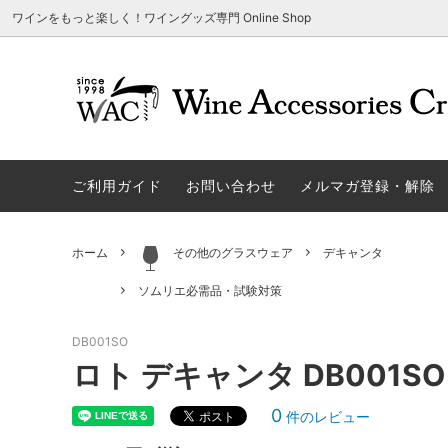
ワインをもっと楽しく！ワイングッズ専門 Online Shop
アウトレット商品
グラスウェア | 飲むアイテム
ご利用方法
ギフト
ソムリエ
ご利用
関する
ご利用ガイド
お問い合わせ
メルマガ登録・解除
勉・遊・楽アイテム
ザルト・デンクアート
売れ筋
W
旧サイト発行のクーポンについて
シャト
ネーム入れ可能商品
レーマン（ラ・マルヌ）
アウト
木
さい
ホーム
その他のグラスウェア
デキャンタ
ホワイトデーギフトにおすすめ
シュトルッツル
限定商
シ
ワインとコーヒーの美味しい関係
代金引
ソムリエ必需品・試験対策
ブライダルギフトにおすすめ商品
ロックグラス、タンブラーなど
コルク
お
DB001SO
雑誌&WEB掲載商品集
LIGNE W
スワロ
プ
ロト デキャンタ DB001SO
ユニーク商品
古いコルク用 ワインオープナー
家飲み
そ
0
件のレビュー
冷やす系アイテム
酸化防止アイテム
パーテ
ス