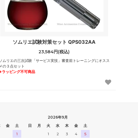
ソムリエ試験対策セット QPS032AA
23,584円(税込)
ソムリエの三次試験「サービス実技」審査前トレーニングにオスス
メの３点セット
※ラッピング不可商品
2026年9月
木
金
土
日
月
火
水
木
金
土
1
1
2
3
4
5