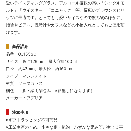
愛いテイスティンググラス。アルコール度数の高い「シングルモ
ルト」「ウイスキー」「コニャック」等、幅広いブラウンスピリ
ッツに最適です。とっても可愛いサイズなので飲み物のほかに、
指輪やピアス、腕時計やカフスなどの小物入れとしてもご使用頂
けます。
商品詳細
品番：GJ155SO
サイズ：高さ128mm、最大容量160ml
口径：約43mm、最大径：約160mm
タイプ：マシンメイド
材質：ソーダガラス
梱包：１脚・緩衝剤包み（※箱無しになります）
メーカー：アデリア
注意事項
※ギフトラッピング不可商品
※工業生産のため、小さな傷・気泡・わずかな歪み等が生じる事