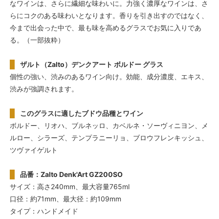
なワインは、さらに繊細な味わいに。力強く濃厚なワインは、さ
らにコクのある味わいとなります。香りを引き出すのではなく、
今まで出会った中で、最も味を高めるグラスでお気に入りであ
る。（一部抜粋）
ザルト（Zalto）デンクアート ボルドー グラス
個性の強い、渋みのあるワイン向け。効能、成分濃度、エキス、
渋みが強調されます。
このグラスに適したブドウ品種とワイン
ボルドー、リオハ、ブルネッロ、カベルネ・ソーヴィニヨン、メ
ルロー、シラーズ、テンプラニーリョ、ブロウフレンキッシュ、
ツヴァイゲルト
品番：Zalto Denk'Art GZ200SO
サイズ：高さ240mm、最大容量765ml
口径：約71mm、最大径：約109mm
タイプ：ハンドメイド