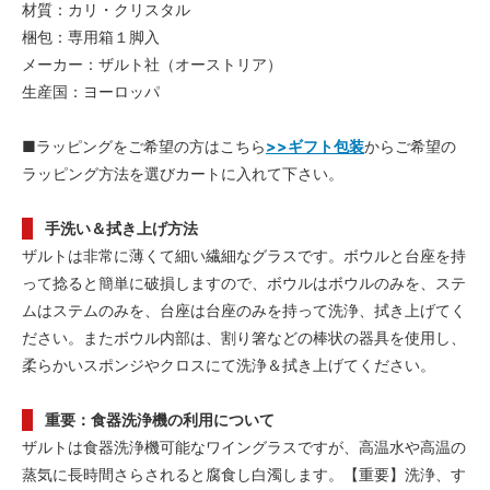
材質：カリ・クリスタル
梱包：専用箱１脚入
メーカー：ザルト社（オーストリア）
生産国：ヨーロッパ
■ラッピングをご希望の方はこちら
>>ギフト包装
からご希望の
ラッピング方法を選びカートに入れて下さい。
手洗い＆拭き上げ方法
ザルトは非常に薄くて細い繊細なグラスです。ボウルと台座を持
って捻ると簡単に破損しますので、ボウルはボウルのみを、ステ
ムはステムのみを、台座は台座のみを持って洗浄、拭き上げてく
ださい。またボウル内部は、割り箸などの棒状の器具を使用し、
柔らかいスポンジやクロスにて洗浄＆拭き上げてください。
重要：食器洗浄機の利用について
ザルトは食器洗浄機可能なワイングラスですが、高温水や高温の
蒸気に長時間さらされると腐食し白濁します。【重要】洗浄、す