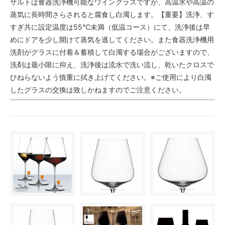
ザルトは食器洗浄機可能なワイングラスですが、高温水や高温の
蒸気に長時間さらされると腐食し白濁します。【重要】洗浄、す
すぎ共に設定温度は55℃未満（低温コース）にて、洗浄後は早
めにドアを少し開けて蒸気を逃してください。また食器洗浄機用
洗剤がグラスに付着＆蓄積して白濁する場合がございますので、
洗剤は最小限に抑え、洗浄後は流水で洗い流し、乾いたクロスで
ひねらないよう慎重に拭き上げてください。※ご使用により白濁
したグラスの交換は致しかねますのでご注意ください。