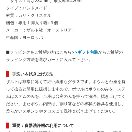
サイズ：高さ230mm、最大容量420ml
タイプ：ハンドメイド
材質：カリ・クリスタル
梱包：専用１脚入り箱×３個
メーカー：ザルト社（オーストリア）
生産国：ヨーロッパ
■ラッピングをご希望の方はこちら
>>ギフト包装
からご希望の
ラッピング方法を選びカートに入れて下さい。
手洗い＆拭き上げ方法
ザルトは非常に薄くて細い繊細なグラスです。ボウルと台座を持
って捻ると簡単に破損しますので、ボウルはボウルのみを、ステ
ムはステムのみを、台座は台座のみを持って洗浄、拭き上げてく
ださい。またボウル内部は、割り箸などの棒状の器具を使用し、
柔らかいスポンジやクロスにて洗浄＆拭き上げてください。
重要：食器洗浄機の利用について