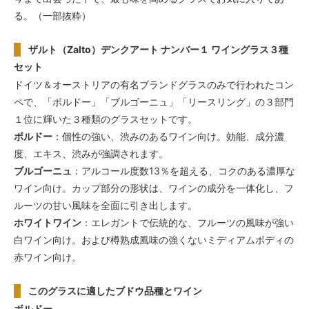
る。（一部抜粋）
ザルト（Zalto）デンクアート ナンバー１ ワイングラス３種
セット
ドイツ＆オーストリアの有名ブランドグラスのみで行われたコン
ペで、「ボルドー」「ブルゴーニュ」「リースリング」の３部門
１位に輝いた３種類のグラスセットです。
ボルドー
：個性の強い、渋みのあるワイン向け。効能、成分濃
度、エキス、渋みが強調されます。
ブルゴーニュ
：アルコール度数13％を超える、コクのある濃厚な
ワイン向け。カップ部分の形状は、ワインの成分を一体化し、フ
ルーツの甘い風味を全面に引き出します。
ホワイトワイン
：エレガントで伝統的な、フルーツの風味が強い
白ワイン向け。および樽熟成風味の強くないミディアムボディの
赤ワイン向け。
このグラスに適したブドウ品種とワイン
ボルドー