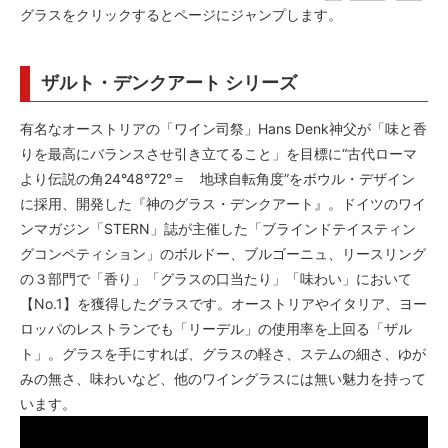
グラスをクリックするとページにジャンプします。
ザルト・デンクアート シリーズ
有名なオーストリアの「ワイン司祭」Hans Denk神父が「味と香
りを最高にバランスさせ引き立てること」を目標に“古代ローマ
より伝説の角24°48°72°＝ 地球自転角度”をボウル・デザイン
に採用、開発した『神のグラス・デンクアート』。ドイツのワイ
ンマガジン「STERN」誌が主催した「ブラインドテイスティン
グコンペティション」のボルドー、ブルゴーニュ、リースリング
の３部門で「香り」「グラスの口当たり」「味わい」において
【No.1】を獲得したグラスです。オーストリアやイタリア、ヨー
ロッパのレストランでも「リーデル」の使用率を上回る「ザル
ト」。グラスを手にすれば、グラスの軽さ、ステムの細さ、ゆが
みの無さ、味わいなど、他のワイングラスには無い魅力を持って
います。