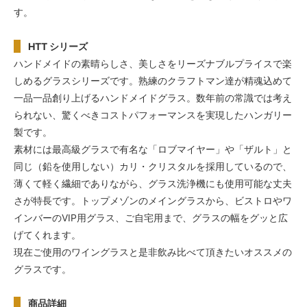
す。
HTT シリーズ
ハンドメイドの素晴らしさ、美しさをリーズナブルプライスで楽
しめるグラスシリーズです。熟練のクラフトマン達が精魂込めて
一品一品創り上げるハンドメイドグラス。数年前の常識では考え
られない、驚くべきコストパフォーマンスを実現したハンガリー
製です。
素材には最高級グラスで有名な「ロブマイヤー」や「ザルト」と
同じ（鉛を使用しない）カリ・クリスタルを採用しているので、
薄くて軽く繊細でありながら、グラス洗浄機にも使用可能な丈夫
さが特長です。トップメゾンのメイングラスから、ビストロやワ
インバーのVIP用グラス、ご自宅用まで、グラスの幅をグッと広
げてくれます。
現在ご使用のワイングラスと是非飲み比べて頂きたいオススメの
グラスです。
商品詳細