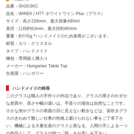
品番：GH203KC
品名：WINEX / HTT ホワイトワイン Plus（プラス）
サイズ：高さ238mm、最大容量490ml
直径：口径約62mm、最大径約90mm
重量：約110g *ハンドメイドのため差異がございます。
材質：カリ・クリスタル
タイプ：ハンドメイド
梱包：専用箱１脚入り
メーカー：Hungarian Table Top
生産国：ハンガリー
ハンドメイドの特長
このグラスは職人の手作りの作品であり、グラスの厚さのわずか
な差異や、高さや幅の違いは、手造りの場合は自然なことです。
小さな泡やグラスの表面の目に見えない動きなどは、宙吹きグラ
スのきわめて難しい仕事の性格上避けられない事をご了承下さ
い。機械による大量生産のグラスと異なる、人間の手による一つ
の作品として、グラスの持つ「味」をお楽しみ下さい。